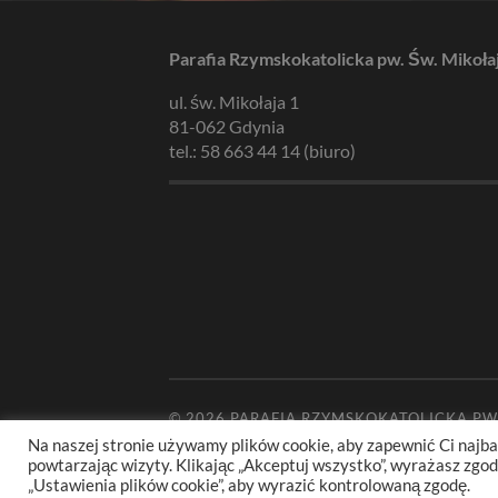
Parafia Rzymskokatolicka pw. Św. Mikoła
ul. św. Mikołaja 1
81-062 Gdynia
tel.: 58 663 44 14 (biuro)
© 2026
PARAFIA RZYMSKOKATOLICKA PW
Na naszej stronie używamy plików cookie, aby zapewnić Ci najba
powtarzając wizyty. Klikając „Akceptuj wszystko”, wyrażasz zg
„Ustawienia plików cookie”, aby wyrazić kontrolowaną zgodę.