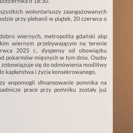
aździernika o 18:30.
wszystkich wolontariuszy zaangażowanych
dzie przy plebanii w piątek, 20 czerwca o
bro wiernych, metropolita gdański abp
tkim wiernym przebywającym na terenie
zerwca 2025 r., dyspensy od obowiązku
od pokarmów mięsnych w tym dniu. Osoby
a, zobowiązuje się do odmówienia modlitwy
 do kapłaństwa i życia konsekrowanego.
zy wspomogli sfinansowanie pomnika na
asadnicze prace przy pomniku zostały już