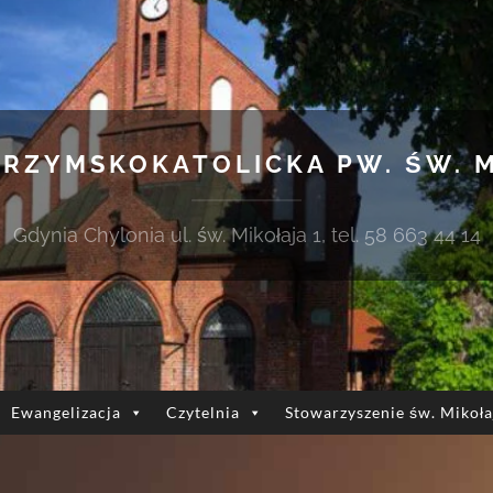
 RZYMSKOKATOLICKA PW. ŚW. 
Gdynia Chylonia ul. św. Mikołaja 1, tel. 58 663 44 14
Ewangelizacja
Czytelnia
Stowarzyszenie św. Mikoła