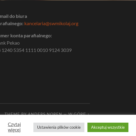
mail do biura
rafialnego:
kancelaria@swmikolaj.org
mer konta parafialnego:
ank Pekao
 1240 5354 1111 0010 9124 3039
THEME BY
ANDERS NOREN
—
W GÓRĘ ↑
Czytaj
Ustawienia plików cookie
Akceptuj wszystkie
więcej