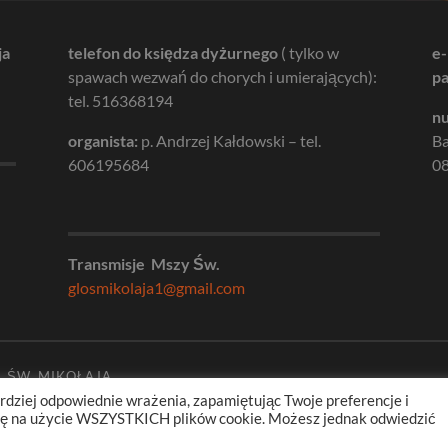
ja
telefon do księdza dyżurnego
( tylko w
e-
spawach wezwań do chorych i umierających):
pa
tel. 516368194
nu
organista:
p. Andrzej Kałdowski – tel.
B
606195684
08
Transmisje Mszy Św.
glosmikolaja1@gmail.com
. ŚW. MIKOŁAJA
rdziej odpowiednie wrażenia, zapamiętując Twoje preferencje i
odę na użycie WSZYSTKICH plików cookie. Możesz jednak odwiedzić