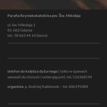
Parafia Rzymskokatolicka pw. Św. Mikołaja
ul. św. Mikołaja 1
81-062 Gdynia
tel.: 58 663 44 14 (biuro)
telefon do księdza dyżurnego
( tylko w spawach
wezwań do chorych i umierających): tel. 516368194
organista:
p. Andrzej Kałdowski – tel. 606195684