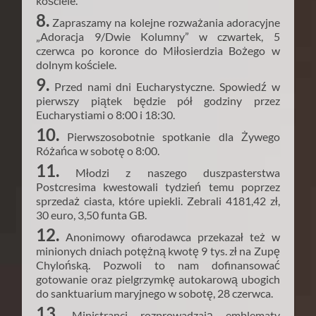
kościele.
8.
Zapraszamy na kolejne rozważania adoracyjne
„Adoracja 9/Dwie Kolumny” w czwartek, 5
czerwca po koronce do Miłosierdzia Bożego w
dolnym kościele.
9.
Przed nami dni Eucharystyczne. Spowiedź w
pierwszy piątek będzie pół godziny przez
Eucharystiami o 8:00 i 18:30.
10.
Pierwszosobotnie spotkanie dla Żywego
Różańca w sobotę o 8:00.
11.
Młodzi z naszego duszpasterstwa
Postcresima kwestowali tydzień temu poprzez
sprzedaż ciasta, które upiekli. Zebrali 4181,42 zł,
30 euro, 3,50 funta GB.
12.
Anonimowy ofiarodawca przekazał też w
minionych dniach potężną kwotę 9 tys. zł na Zupę
Chylońską. Pozwoli to nam dofinansować
gotowanie oraz pielgrzymkę autokarową ubogich
do sanktuarium maryjnego w sobotę, 28 czerwca.
13.
Ministranci rozprowadzają emblematy