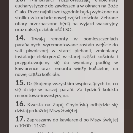
eucharystyczne do zawieszenia w oknach na Boże
Ciało. Przez najbliższe tygodnie będą wyłożone na
stoliku w kruchcie nowej części kościoła. Zebrane
ofiary przeznaczone będą na wyjazd wakacyjny
oraz dalszą działalność LSO.
14.
Trwają remonty w pomieszczeniach
parafialnych: wyremontowane zostało wejście do
sali piwnicznej w starej plebanii, zmieniamy
instalacje elektryczną w starej części kościoła i
przygotowujemy się do wymiany podłóg w
kawiarence oraz remontu wieży kościelnej na
nowej części kościoła.
15.
Dziękujemy wszystkim wspierających to, co
się dzieje w naszej parafii. Za tydzień kolekta
remontowo-inwestycyjna.
16.
Kwesta na Zupę Chylońską odbędzie się
dzisiaj po każdej Mszy Świętej.
17.
Zapraszamy do kawiarenki po Mszy świętej
o 10:00 i 11:30.