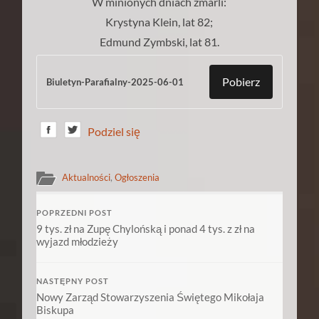
W minionych dniach zmarli:
Krystyna Klein, lat 82;
Edmund Zymbski, lat 81.
Pobierz
Biuletyn-Parafialny-2025-06-01
Podziel się
Aktualności
,
Ogłoszenia
POPRZEDNI POST
9 tys. zł na Zupę Chylońską i ponad 4 tys. z zł na
wyjazd młodzieży
NASTĘPNY POST
Nowy Zarząd Stowarzyszenia Świętego Mikołaja
Biskupa