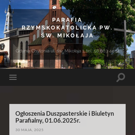
PARAFIA
RZYMSKOKATOLICKA PW.
ŚW. MIKOŁAJA
Gdynia Chylonia ul. św. Mikołaja 1, tel. 58 663 44 14
Toggle
Toggle
search
mobile
field
menu
Ogłoszenia Duszpasterskie i Biuletyn
Parafialny, 01.06.2025r.
30 MAJA, 2025