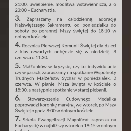
21:00, uwielbienie, modlitwa wstawiennicza, a o
23:00 – Eucharystia.
3.
Zapraszamy na całodzienną adorację
Najświętszego Sakramentu od poniedziałku do
soboty po porannej Mszy świętej do 18:10 w
dolnym kościele.
4.
Rocznica Pierwszej Komunii Świętej dla dzieci
z klas czwartych odbędzie się w niedzielę, 8
czerwca o 11:30.
5.
Małżonków w kryzysie, czy to indywidulanie
czy w parach, zapraszamy na spotkanie Wspólnoty
Trudnych Małżeństw Sychar w poniedziałek, 2
czerwca. W planie: Msza święta w kościele o
18:30, a następnie spotkanie w starej plebanii.
6.
Stowarzyszenie Cudownego Medalika
poprowadzi koronkę maryjną we wtorek, po Mszy
Świętej o godz. 8:00 w dolnym kościele.
7.
Szkoła Ewangelizacji Magnificat zaprasza na
Eucharystię w najbliższy wtorek o 19:15 w dolnym