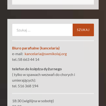
Szukaj:
Biuro parafialne (kancelaria)
e-mail:
kancelaria@swmikolaj.org
tel.:58 663 44 14
telefon do księdza dyżurnego
( tylko w spawach wezwań do chorych i
umierających):
tel. 516 368 194
18:30 (wigilijna w sobotę)