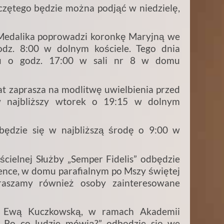
czętego będzie można podjąć w niedzielę,
Medalika poprowadzi koronkę Maryjną we
dz. 8:00 w dolnym kościele. Tego dnia
atu o godz. 17:00 w sali nr 8 w domu
cat zaprasza na modlitwę uwielbienia przed
 najbliższy wtorek o 19:15 w dolnym
będzie się w najbliższą środę o 9:00 w
ścielnej Służby „Semper Fidelis” odbędzie
ence, w domu parafialnym po Mszy świętej
praszamy również osoby zainteresowane
ią Ewą Kuczkowską, w ramach Akademii
 „Po co ludzie mówią?” odbędzie się we