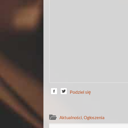
Podziel się
Aktualności
,
Ogłoszenia