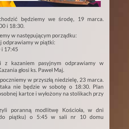
bchodzić będziemy we środę, 19 marca.
0 i 18:30.
jemy w następującym porządku:
 odprawiamy w piątki:
 i 17:45
li z kazaniem pasyjnym odprawiamy w
azania głosi ks. Paweł Maj.
rozpoczniemy w przyszłą niedzielę, 23 marca.
staka nie będzie w sobotę o 18:30. Plan
sobnej kartce i wyłożony na stolikach przy
zyli poranną modlitwę Kościoła, w dni
 do piątku) o 5:45 w sali nr 10 domu