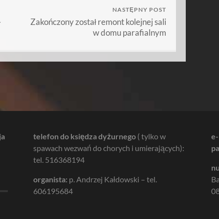
NASTĘPNY POST
–
Zakończony został remont kolejnej sali
w domu parafialnym
ja
telefon do księdza dyżurnego
( tylko w
e-
spawach wezwań do chorych i umierających):
pa
tel. 516368194
nu
organista:
p. Andrzej Kałdowski – tel.
B
606195684
08