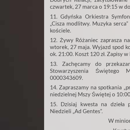
czwartek, 27 marca o 19:15 w do
11. Gdyńska Orkiestra Symfon
„Cisza modlitwy. Muzyka serca”
kościele.
12. Żywy Różaniec zaprasza n
wtorek, 27 maja. Wyjazd spod k
ok. 21:00. Koszt 120 zł. Zapisy w
13. Zachęcamy do przekaza
Stowarzyszenia Świętego 
0000343609.
14. Zapraszamy na spotkania „
niedzielnej Mszy Świętej o 10:00
15. Dzisiaj kwesta na dzieł
Niedzieli „Ad Gentes”.
W minion