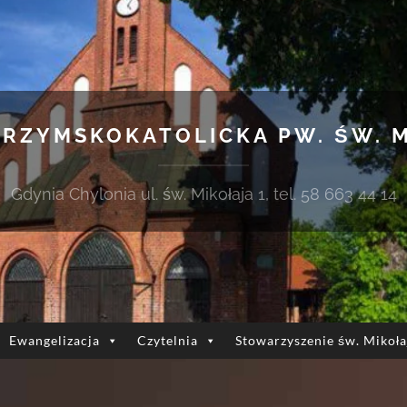
 RZYMSKOKATOLICKA PW. ŚW. 
Gdynia Chylonia ul. św. Mikołaja 1, tel. 58 663 44 14
Ewangelizacja
Czytelnia
Stowarzyszenie św. Mikoła