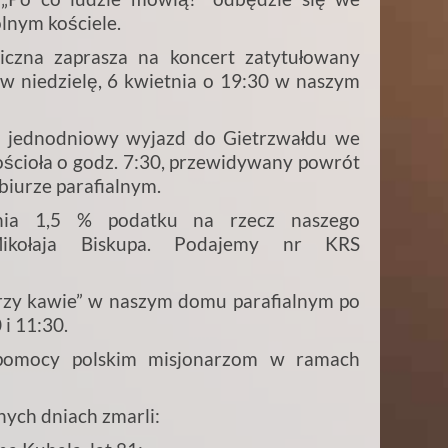
lnym kościele.
iczna zaprasza na koncert zatytułowany
 w niedzielę, 6 kwietnia o 19:30 w naszym
a jednodniowy wyjazd do Gietrzwałdu we
ościoła o godz. 7:30, przewidywany powrót
 biurze parafialnym.
nia 1,5 % podatku na rzecz naszego
Mikołaja Biskupa. Podajemy nr KRS
przy kawie” w naszym domu parafialnym po
 i 11:30.
a pomocy polskim misjonarzom w ramach
ych dniach zmarli: