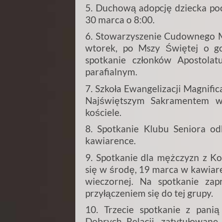
5. Duchową adopcję dziecka po
30 marca o 8:00.
6. Stowarzyszenie Cudownego 
wtorek, po Mszy Świętej o go
spotkanie członków Apostol
parafialnym.
7. Szkoła Ewangelizacji Magnifi
Najświętszym Sakramentem w
kościele.
8. Spotkanie Klubu Seniora od
kawiarence.
9. Spotkanie dla mężczyzn z Ko
się w środę, 19 marca w kawiar
wieczornej. Na spotkanie za
przyłączeniem się do tej grupy.
10. Trzecie spotkanie z pan
Dobrych Relacji, zatytułowane