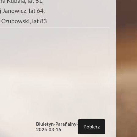
a Kubala, lat 81;
 Janowicz, lat 64;
 Czubowski, lat 83
Biuletyn-Parafialny-
Pobierz
2025-03-16