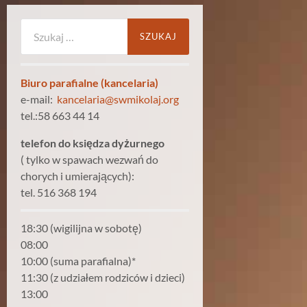
Szukaj:
Biuro parafialne (kancelaria)
e-mail:
kancelaria@swmikolaj.org
tel.:58 663 44 14
telefon do księdza dyżurnego
( tylko w spawach wezwań do
chorych i umierających):
tel. 516 368 194
18:30 (wigilijna w sobotę)
08:00
10:00 (suma parafialna)*
11:30 (z udziałem rodziców i dzieci)
13:00