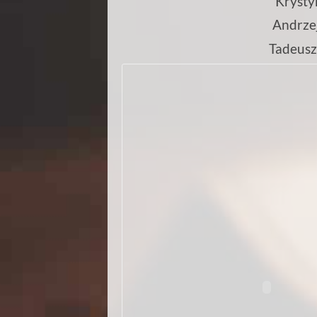
Krystyn
Andrzej
Tadeusz