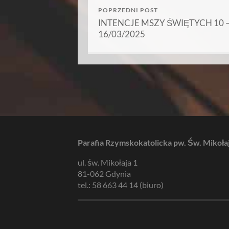
POPRZEDNI POST
INTENCJE MSZY ŚWIĘTYCH 10 
16/03/2025
Parafia Rzymskokatolicka pw. Św. Mikoła
ul. św. Mikołaja 1
81-062 Gdynia
tel.: 58 663 44 14 (biuro)