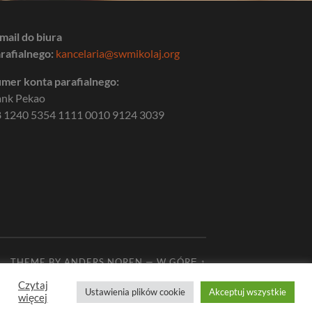
mail do biura
rafialnego:
kancelaria@swmikolaj.org
mer konta parafialnego:
ank Pekao
 1240 5354 1111 0010 9124 3039
THEME BY
ANDERS NOREN
—
W GÓRĘ ↑
Czytaj
Ustawienia plików cookie
Akceptuj wszystkie
więcej