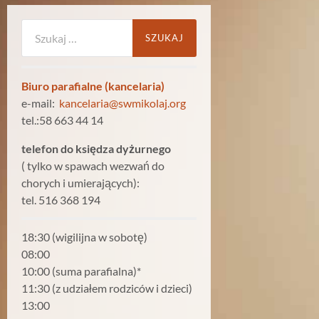
Szukaj:
Biuro parafialne (kancelaria)
e-mail:
kancelaria@swmikolaj.org
tel.:58 663 44 14
telefon do księdza dyżurnego
( tylko w spawach wezwań do
chorych i umierających):
tel. 516 368 194
18:30 (wigilijna w sobotę)
08:00
10:00 (suma parafialna)*
11:30 (z udziałem rodziców i dzieci)
13:00