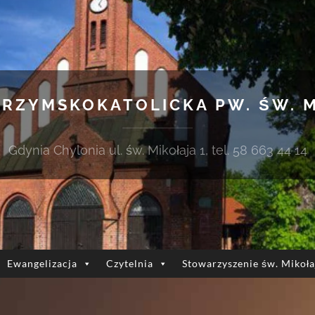
 RZYMSKOKATOLICKA PW. ŚW. 
Gdynia Chylonia ul. św. Mikołaja 1, tel. 58 663 44 14
Ewangelizacja
Czytelnia
Stowarzyszenie św. Mikoła