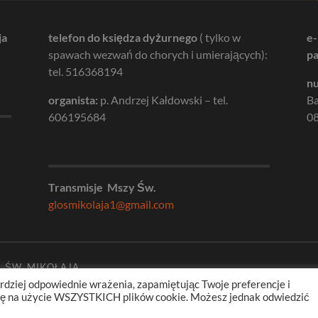
ja
telefon do księdza dyżurnego
( tylko w
e-
spawach wezwań do chorych i umierających):
pa
tel. 516368194
nu
organista:
p. Andrzej Kałdowski – tel.
B
606195684
08
Transmisje Mszy Św.
glosmikolaja1@gmail.com
. ŚW. MIKOŁAJA
rdziej odpowiednie wrażenia, zapamiętując Twoje preferencje i
odę na użycie WSZYSTKICH plików cookie. Możesz jednak odwiedzić