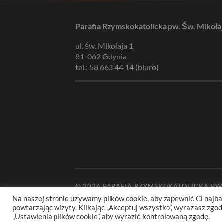
Parafia Rzymskokatolicka pw. Św. Mikoła
ul. św. Mikołaja 1
81-062 Gdynia
tel.: 58 663 44 14 (biuro)
© 2026
PARAFIA RZYMSKOKATOLICKA PW
Na naszej stronie używamy plików cookie, aby zapewnić Ci najba
powtarzając wizyty. Klikając „Akceptuj wszystko”, wyrażasz zg
„Ustawienia plików cookie”, aby wyrazić kontrolowaną zgodę.