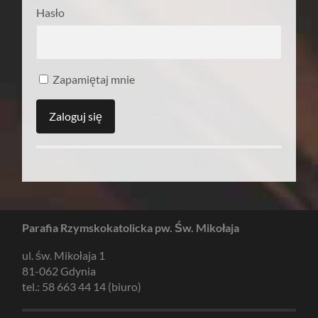
Hasło
Zapamiętaj mnie
Parafia Rzymskokatolicka pw. Św. Mikołaja
ul. św. Mikołaja 1
81-062 Gdynia
tel.: 58 663 44 14 (biuro)