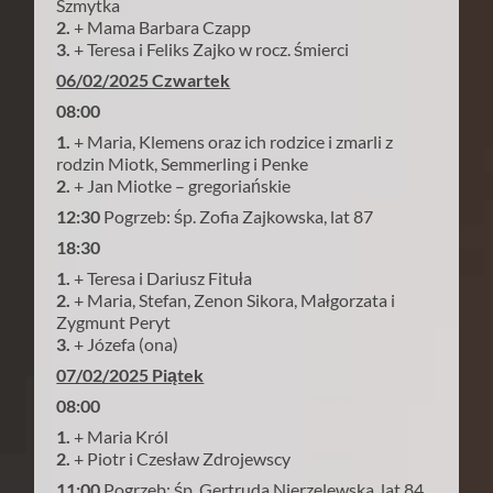
Szmytka
2.
+ Mama Barbara Czapp
3.
+ Teresa i Feliks Zajko w rocz. śmierci
06/02/2025 Czwartek
08:00
1.
+ Maria, Klemens oraz ich rodzice i zmarli z
rodzin Miotk, Semmerling i Penke
2.
+ Jan Miotke – gregoriańskie
12:30
Pogrzeb: śp. Zofia Zajkowska, lat 87
18:30
1.
+ Teresa i Dariusz Fituła
2.
+ Maria, Stefan, Zenon Sikora, Małgorzata i
Zygmunt Peryt
3.
+ Józefa (ona)
07/02/2025 Piątek
08:00
1.
+ Maria Król
2.
+ Piotr i Czesław Zdrojewscy
11:00
Pogrzeb: śp. Gertruda Nierzelewska, lat 84