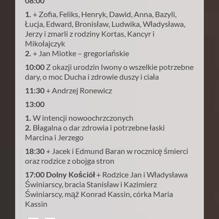
08:00
1.
+ Zofia, Feliks, Henryk, Dawid, Anna, Bazyli,
Łucja, Edward, Bronisław, Ludwika, Władysława,
Jerzy i zmarli z rodziny Kortas, Kancyr i
Mikołajczyk
2.
+ Jan Miotke – gregoriańskie
10:00
Z okazji urodzin Iwony o wszelkie potrzebne
dary, o moc Ducha i zdrowie duszy i ciała
11:30
+ Andrzej Ronewicz
13:00
1.
W intencji nowoochrzczonych
2.
Błagalna o dar zdrowia i potrzebne łaski
Marcina i Jerzego
18:30
+ Jacek i Edmund Baran w rocznicę śmierci
oraz rodzice z obojga stron
17:00 Dolny Kościół
+ Rodzice Jan i Władysława
Świniarscy, bracia Stanisław i Kazimierz
Świniarscy, mąż Konrad Kassin, córka Maria
Kassin