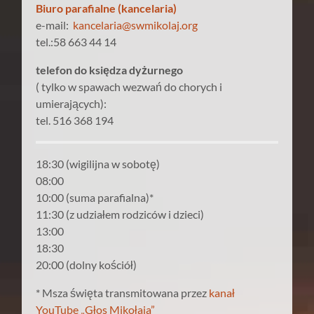
Biuro parafialne (kancelaria)
e-mail:
kancelaria@swmikolaj.org
tel.:58 663 44 14
telefon do księdza dyżurnego
( tylko w spawach wezwań do chorych i
umierających):
tel. 516 368 194
18:30 (wigilijna w sobotę)
08:00
10:00 (suma parafialna)*
11:30 (z udziałem rodziców i dzieci)
13:00
18:30
20:00 (dolny kościół)
* Msza święta transmitowana przez
kanał
YouTube „Głos Mikołaja”