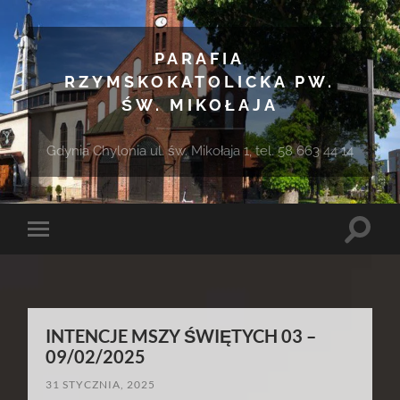
PARAFIA
RZYMSKOKATOLICKA PW.
ŚW. MIKOŁAJA
Gdynia Chylonia ul. św. Mikołaja 1, tel. 58 663 44 14
Toggle
Toggle
search
mobile
field
menu
INTENCJE MSZY ŚWIĘTYCH 03 –
09/02/2025
31 STYCZNIA, 2025