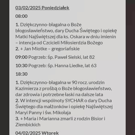
03/02/2025 Poniedziałek
08:00
1.
Dziękczynno-błagalna o Boże
błogosławieństwo, dary Ducha Świętego i opiekę
Matki Najświętszej dla ks. Oskara w dniu imienin
– intencja od Czcicieli Miłosierdzia Bożego
2.
+ Jan Miotke – gregoriańskie
09:00
Pogrzeb: śp. Paweł Sielski, lat 82
10:30
Pogrzeb: śp. Hanna Liedke, lat 63
18:30
1.
Dziękczynno-błagalna w 90 rocz. urodzin
Kazimierza z prośbą o Boże błogosławieństwo,
dar zdrowia i potrzebne łaski na dalsze lata
2.
W intencji wspólnoty SYCHAR o dary Ducha
Świętego dla małżonków i opiekę Najświętszej
Maryi Panny i św. Mikołaja
3.
+ Maria i Marianna zmarli z rodzin Bisior i
Ziembickich
04/02/2025 Wtorek