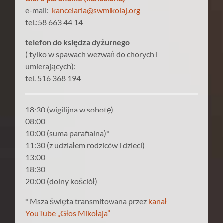
e-mail:
kancelaria@swmikolaj.org
tel.:58 663 44 14
telefon do księdza dyżurnego
( tylko w spawach wezwań do chorych i
umierających):
tel. 516 368 194
18:30 (wigilijna w sobotę)
08:00
10:00 (suma parafialna)*
11:30 (z udziałem rodziców i dzieci)
13:00
18:30
20:00 (dolny kościół)
* Msza święta transmitowana przez
kanał
YouTube „Głos Mikołaja”