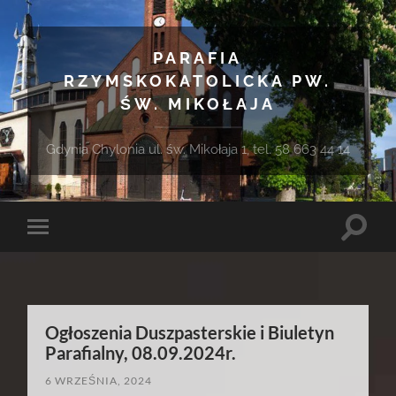
PARAFIA
RZYMSKOKATOLICKA PW.
ŚW. MIKOŁAJA
Gdynia Chylonia ul. św. Mikołaja 1, tel. 58 663 44 14
Toggle
Toggle
search
mobile
field
menu
Ogłoszenia Duszpasterskie i Biuletyn
Parafialny, 08.09.2024r.
6 WRZEŚNIA, 2024