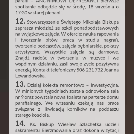
parafii – ANONIMOWI DEPRESANCI pierwsze
spotkanie odbędzie się w środę, 18 września o
17:30 w starej plebanii.
12.
Stowarzyszenie Świętego Mikołaja Biskupa
zaprasza młodzież ze szkół ponadpodstawowych
na wyjątkowe zajęcia. W ofercie: nauka rapowania
i tworzenia bitów, praca w studiu nagrań,
tworzenie podcastów, zajęcia bębniarskie, pokazy
artystyczne. Wszystkie zajęcia są darmowe.
Znajdź radość w tworzeniu, w muzyce i we
wspólnym działaniu, zasil swoje życie pozytywna
energią. Kontakt telefoniczny 506 231 732 Joanna
Lewandowska.
13.
Dzisiaj kolekta remontowo – inwestycyjna.
W minionych tygodniach została odnowiona sala
nr 9 oraz powstała nowa toaleta na parterze domu
parafialnego. We wrześniu czekają nas prace
związane z likwidacją korników na poddaszu
starego kościoła.
14.
Ks. Biskup Wiesław Szlachetka udzieli
sakramentu Bierzmowania oraz dokona wizytacji