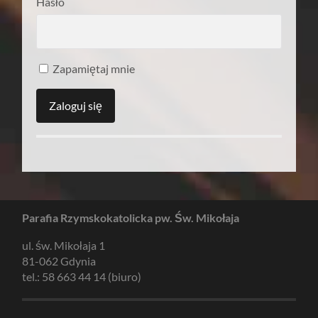
Hasło
Zapamiętaj mnie
Parafia Rzymskokatolicka pw. Św. Mikołaja
ul. św. Mikołaja 1
81-062 Gdynia
tel.: 58 663 44 14 (biuro)