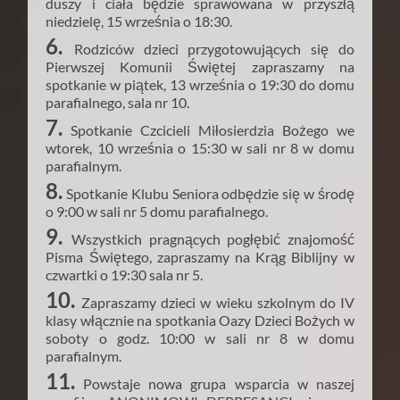
duszy i ciała będzie sprawowana w przyszłą
niedzielę, 15 września o 18:30.
6.
Rodziców dzieci przygotowujących się do
Pierwszej Komunii Świętej zapraszamy na
spotkanie w piątek, 13 września o 19:30 do domu
parafialnego, sala nr 10.
7.
Spotkanie Czcicieli Miłosierdzia Bożego we
wtorek, 10 września o 15:30 w sali nr 8 w domu
parafialnym.
8.
Spotkanie Klubu Seniora odbędzie się w środę
o 9:00 w sali nr 5 domu parafialnego.
9.
Wszystkich pragnących pogłębić znajomość
Pisma Świętego, zapraszamy na Krąg Biblijny w
czwartki o 19:30 sala nr 5.
10.
Zapraszamy dzieci w wieku szkolnym do IV
klasy włącznie na spotkania Oazy Dzieci Bożych w
soboty o godz. 10:00 w sali nr 8 w domu
parafialnym.
11.
Powstaje nowa grupa wsparcia w naszej