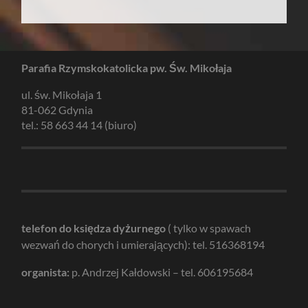
Parafia Rzymskokatolicka pw. Św. Mikołaja
ul. św. Mikołaja 1
81-062 Gdynia
tel.: 58 663 44 14 (biuro)
telefon do księdza dyżurnego
( tylko w spawach
wezwań do chorych i umierających): tel. 516368194
organista:
p. Andrzej Kałdowski – tel. 606195684