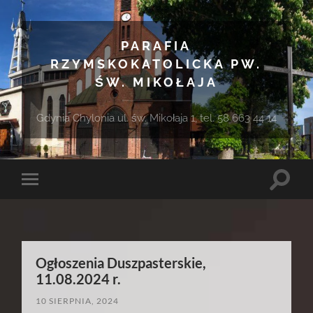
PARAFIA
RZYMSKOKATOLICKA PW.
ŚW. MIKOŁAJA
Gdynia Chylonia ul. św. Mikołaja 1, tel. 58 663 44 14
Toggle
Toggle
search
mobile
field
menu
Ogłoszenia Duszpasterskie,
11.08.2024 r.
10 SIERPNIA, 2024