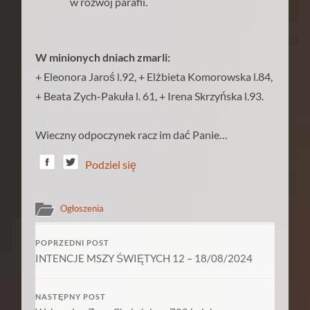
w rozwój parafii.
W minionych dniach zmarli:
+ Eleonora Jaroś l.92, + Elżbieta Komorowska l.84,
+ Beata Zych-Pakuła l. 61, + Irena Skrzyńska l.93.
Wieczny odpoczynek racz im dać Panie…
Podziel się
Ogłoszenia
POPRZEDNI POST
INTENCJE MSZY ŚWIĘTYCH 12 – 18/08/2024
NASTĘPNY POST