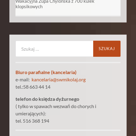
Wakacyjna Zupa Chylońska z 700 kulek
klopsikowych
Szukaj:
Biuro parafialne (kancelaria)
e-mail:
kancelaria@swmikolaj.org
tel.:58 663 44 14
telefon do księdza dyżurnego
( tylko w spawach wezwań do chorych i
umierających):
tel. 516 368 194