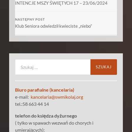
INTENCJE MSZY ŚWIĘTYCH 17 – 23/06/2024
NASTĘPNY POST
Klub Seniora odwiedził kwieciste „niebo”
Szukaj:
Biuro parafialne (kancelaria)
e-mail:
kancelaria@swmikolaj.org
tel.:58 663 44 14
telefon do księdza dyżurnego
( tylko w spawach wezwań do chorych i
umierających):