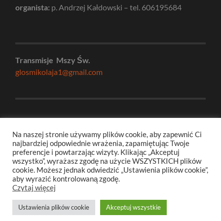
organista:
p. Andrzej Kałdowski – tel. 606195684
Transmisje Mszy Św.
glosmikolaja1@gmail.com
e-mail do biura parafialnego:
kancelaria@swmikolaj.org
Na naszej stronie używamy plików cookie, aby zapewnić Ci
najbardziej odpowiednie wrażenia, zapamiętując Twoje
numer konta parafialnego:
preferencje i powtarzając wizyty. Klikając „Akceptuj
Bank Pekao
wszystko”, wyrażasz zgodę na użycie WSZYSTKICH plików
08 1240 5354 1111 0010 9124 3039
cookie. Możesz jednak odwiedzić „Ustawienia plików cookie”,
aby wyrazić kontrolowaną zgodę.
Czytaj więcej
© 2026
PARAFIA RZYMSKOKATOLICKA PW. ŚW.
Ustawienia plików cookie
Akceptuj wszystkie
MIKOŁAJA
—
W GÓRĘ ↑