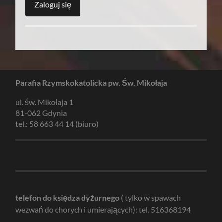
Parafia Rzymskokatolicka pw. Św. Mikołaja
ul. św. Mikołaja 1
81-062 Gdynia
tel.: 58 663 44 14 (biuro)
telefon do księdza dyżurnego
( tylko w spawach
wezwań do chorych i umierających): tel. 516368194