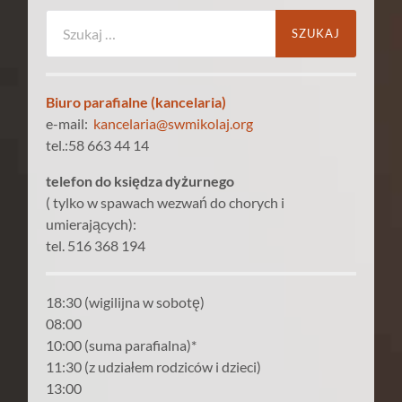
Szukaj:
Biuro parafialne (kancelaria)
e-mail:
kancelaria@swmikolaj.org
tel.:58 663 44 14
telefon do księdza dyżurnego
( tylko w spawach wezwań do chorych i
umierających):
tel. 516 368 194
18:30 (wigilijna w sobotę)
08:00
10:00 (suma parafialna)*
11:30 (z udziałem rodziców i dzieci)
13:00