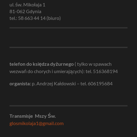
ul. św. Mikołaja 1
81-062 Gdynia
tel.: 58 663 44 14 (biuro)
telefon do księdza dyżurnego
( tylko w spawach
wezwań do chorych i umierających): tel. 516368194
organista:
p. Andrzej Kałdowski – tel. 606195684
Transmisje Mszy Św.
glosmikolaja1@gmail.com