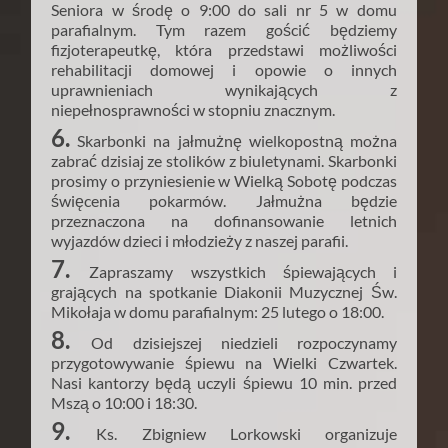
Seniora w środę o 9:00 do sali nr 5 w domu
parafialnym. Tym razem gościć będziemy
fizjoterapeutkę, która przedstawi możliwości
rehabilitacji domowej i opowie o innych
uprawnieniach wynikających z
niepełnosprawności w stopniu znacznym.
6.
Skarbonki na jałmużnę wielkopostną można
zabrać dzisiaj ze stolików z biuletynami. Skarbonki
prosimy o przyniesienie w Wielką Sobotę podczas
święcenia pokarmów. Jałmużna będzie
przeznaczona na dofinansowanie letnich
wyjazdów dzieci i młodzieży z naszej parafii.
7.
Zapraszamy wszystkich śpiewających i
grających na spotkanie Diakonii Muzycznej Św.
Mikołaja w domu parafialnym: 25 lutego o 18:00.
8.
Od dzisiejszej niedzieli rozpoczynamy
przygotowywanie śpiewu na Wielki Czwartek.
Nasi kantorzy będą uczyli śpiewu 10 min. przed
Mszą o 10:00 i 18:30.
9.
Ks. Zbigniew Lorkowski organizuje