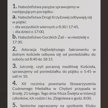
1.
Nabożeństwa pasyjne sprawujemy w
następującym porządku:
a.
Nabożeństwa Drogi Krzyżowej odbywają się
w piątki:
– dla wszystkich wiernych o 8:30 i 17:45,
– dla dzieci o 17:00,
b.
Nabożeństwo Gorzkich Żali – w niedzielę o
17:30.
2.
Adoracja Najświętszego Sakramentu w
dolnym kościele odbywa się od poniedziałku do
soboty od 8:40 do 18:15.
3.
Jutrznię, czyli poranną modlitwę Kościoła,
sprawujemy od poniedziałku do piątku o 5:45 w
sali nr 10.
4.
XII rocznica powstania Stowarzyszenia
Cudownego Medalika w Chyloni przypada w
środę, 21 lutego. Tego dnia Msza Święta w intencji
członków, ich rodzin i ks. Zbigniewa o godz. 8:00.
5.
Seniorów zapraszamy na spotkanie Klubu