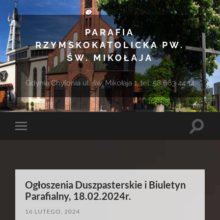
PARAFIA
RZYMSKOKATOLICKA PW.
ŚW. MIKOŁAJA
Gdynia Chylonia ul. św. Mikołaja 1, tel. 58 663 44 14
Toggle
Toggle
search
mobile
field
menu
Ogłoszenia Duszpasterskie i Biuletyn
Parafialny, 18.02.2024r.
16 LUTEGO, 2024