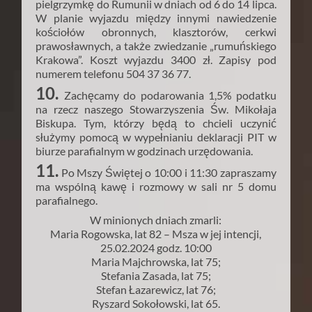
pielgrzymkę do Rumunii w dniach od 6 do 14 lipca.
W planie wyjazdu między innymi nawiedzenie
kościołów obronnych, klasztorów, cerkwi
prawosławnych, a także zwiedzanie „rumuńskiego
Krakowa”. Koszt wyjazdu 3400 zł. Zapisy pod
numerem telefonu 504 37 36 77.
10.
Zachęcamy do podarowania 1,5% podatku
na rzecz naszego Stowarzyszenia Św. Mikołaja
Biskupa. Tym, którzy będą to chcieli uczynić
służymy pomocą w wypełnianiu deklaracji PIT w
biurze parafialnym w godzinach urzędowania.
11.
Po Mszy Świętej o 10:00 i 11:30 zapraszamy
ma wspólną kawę i rozmowy w sali nr 5 domu
parafialnego.
W minionych dniach zmarli:
Maria Rogowska, lat 82 – Msza w jej intencji,
25.02.2024 godz. 10:00
Maria Majchrowska, lat 75;
Stefania Zasada, lat 75;
Stefan Łazarewicz, lat 76;
Ryszard Sokołowski, lat 65.