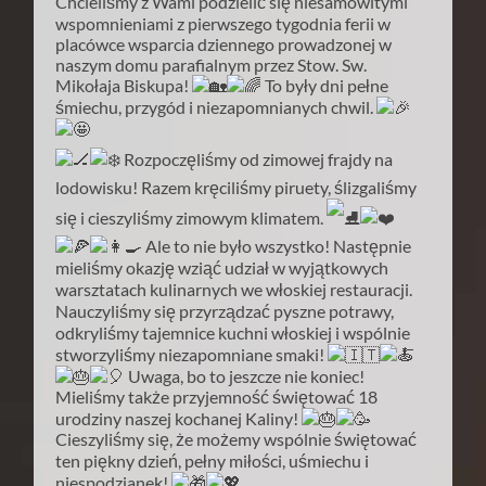
Chcieliśmy z Wami podzielić się niesamowitymi
wspomnieniami z pierwszego tygodnia ferii w
placówce wsparcia dziennego prowadzonej w
naszym domu parafialnym przez Stow. Sw.
Mikołaja Biskupa!
To były dni pełne
śmiechu, przygód i niezapomnianych chwil.
Rozpoczęliśmy od zimowej frajdy na
lodowisku! Razem kręciliśmy piruety, ślizgaliśmy
się i cieszyliśmy zimowym klimatem.
Ale to nie było wszystko! Następnie
mieliśmy okazję wziąć udział w wyjątkowych
warsztatach kulinarnych we włoskiej restauracji.
Nauczyliśmy się przyrządzać pyszne potrawy,
odkryliśmy tajemnice kuchni włoskiej i wspólnie
stworzyliśmy niezapomniane smaki!
Uwaga, bo to jeszcze nie koniec!
Mieliśmy także przyjemność świętować 18
urodziny naszej kochanej Kaliny!
Cieszyliśmy się, że możemy wspólnie świętować
ten piękny dzień, pełny miłości, uśmiechu i
niespodzianek!