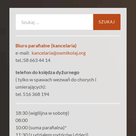
Szukaj:
Biuro parafialne (kancelaria)
e-mail:
kancelaria@swmikolaj.org
tel.:58 663 44 14
telefon do księdza dyżurnego
( tylko w spawach wezwań do chorych i
umierających):
tel. 516 368 194
18:30 (wigilijna w sobotę)
08:00
10:00 (suma parafialna)*
11:30 (z udziałem rodziców i dzieci)