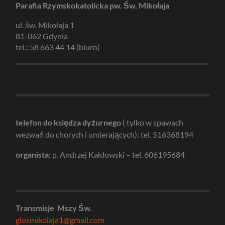
Parafia Rzymskokatolicka pw. Św. Mikołaja
ul. św. Mikołaja 1
81-062 Gdynia
tel.: 58 663 44 14 (biuro)
telefon do księdza dyżurnego
( tylko w spawach
wezwań do chorych i umierających): tel. 516368194
organista:
p. Andrzej Kałdowski – tel. 606195684
Transmisje Mszy Św.
glosmikolaja1@gmail.com