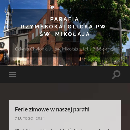
PARAFIA
RZYMSKOKATOLICKA PW.
ŚW. MIKOŁAJA
Gdynia Chylonia ul. św. Mikołaja 1, tel. 58 663 44 14
Toggle
Toggle
search
mobile
field
menu
Ferie zimowe w naszej parafii
7 LUTEGO, 2024