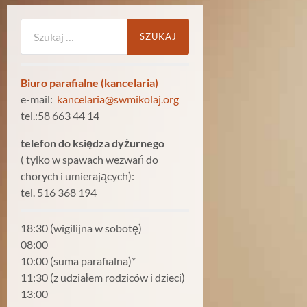
Szukaj:
Biuro parafialne (kancelaria)
e-mail:
kancelaria@swmikolaj.org
tel.:58 663 44 14
telefon do księdza dyżurnego
( tylko w spawach wezwań do
chorych i umierających):
tel. 516 368 194
18:30 (wigilijna w sobotę)
08:00
10:00 (suma parafialna)*
11:30 (z udziałem rodziców i dzieci)
13:00