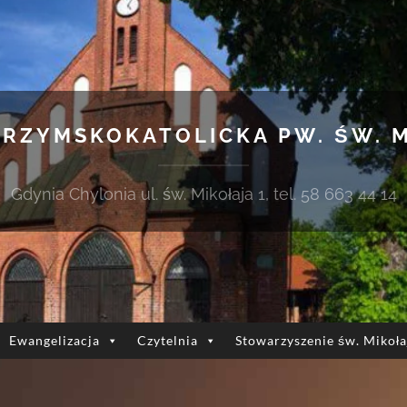
 RZYMSKOKATOLICKA PW. ŚW. 
Gdynia Chylonia ul. św. Mikołaja 1, tel. 58 663 44 14
Ewangelizacja
Czytelnia
Stowarzyszenie św. Mikoła