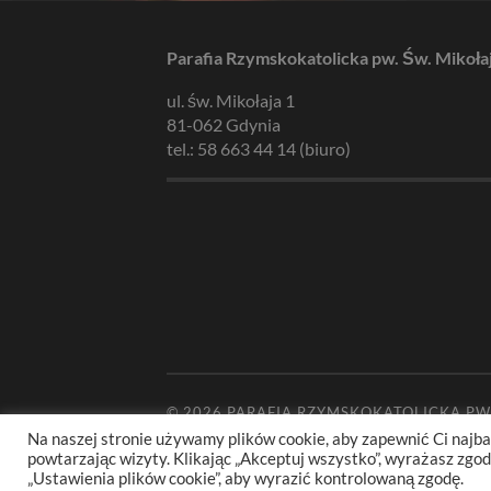
Parafia Rzymskokatolicka pw. Św. Mikoła
ul. św. Mikołaja 1
81-062 Gdynia
tel.: 58 663 44 14 (biuro)
© 2026
PARAFIA RZYMSKOKATOLICKA PW
Na naszej stronie używamy plików cookie, aby zapewnić Ci najba
powtarzając wizyty. Klikając „Akceptuj wszystko”, wyrażasz zg
„Ustawienia plików cookie”, aby wyrazić kontrolowaną zgodę.