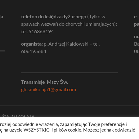
ja
telefon do księdza dyżurnego
( tylko w
e-
spawach wezwań do chorych i umierających):
pa
tel. 516368194
nu
organista:
p. Andrzej Kałdowski – tel.
B
606195684
08
Transmisje Mszy Św.
glosmikolaja1@gmail.com
. ŚW. MIKOŁAJA
rdziej odpowiednie wrażenia, zapamiętując Twoje preferencje i
odę na użycie WSZYSTKICH plików cookie. Możesz jednak odwiedzić