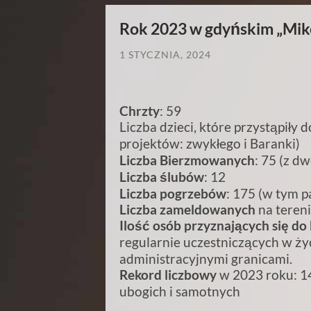
Rok 2023 w gdyńskim „Miko
1 STYCZNIA, 2024
/
Chrzty
: 59
Liczba dzieci, które przystąpiły
projektów: zwykłego i Baranki)
Liczba Bierzmowanych
: 75 (z d
Liczba ślubów
: 12
Liczba pogrzebów
: 175 (w tym p
Liczba zameldowanych
na tereni
Ilość osób przyznających się do
regularnie uczestniczących w życi
administracyjnymi granicami.
Rekord liczbowy
w 2023 roku: 14
ubogich i samotnych