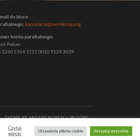
mail do biura
rafialnego:
kancelaria@swmikolaj.org
mer konta parafialnego:
ank Pekao
 1240 5354 1111 0010 9124 3039
THEME BY
ANDERS NOREN
—
W GÓRĘ ↑
Czytaj
Ustawienia plików cookie
Akceptuj wszystkie
więcej