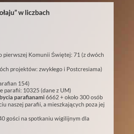
łaju” w liczbach
 do pierwszej Komunii Świętej: 71 (z dwóch
wóch projektów: zwykłego i Postcresiama)
arafian 154)
e parafii: 10325 (dane z UM)
 bycia parafianami
6662 + około 300 osób
u naszej parafii, a mieszkających poza jej
0 gości na spotkaniu wigilijnym dla