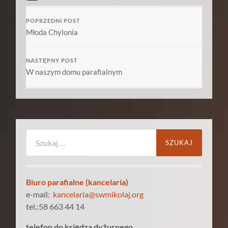
POPRZEDNI POST
Młoda Chylonia
NASTĘPNY POST
W naszym domu parafialnym
Szukaj:
Biuro parafialne (kancelaria)
e-mail:
kancelaria@swmikolaj.org
tel.:58 663 44 14
telefon do księdza dyżurnego