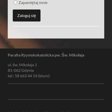
Zapamiętaj mnie
Parafia Rzymskokatolicka pw. Św. Mikołaja
ul. św. Mikołaja 1
81-062 Gdynia
tel.: 58 663 44 14 (biuro)