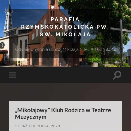
PARAFIA
RZYMSKOKATOLICKA PW.
ŚW. MIKOŁAJA
Gdynia Chylonia ul. św. Mikołaja 1, tel. 58 663 44 14
Toggle
Toggle
search
mobile
field
menu
„Mikołajowy” Klub Rodzica w Teatrze
Muzycznym
17 PAŹDZIERNIKA, 2023