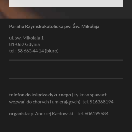
Parafia Rzymskokatolicka pw. Św. Mikołaja
ul. św. Mikołaja 1
81-062 Gdynia
tel.: 58 663 44 14 (biuro)
telefon do księdza dyżurnego
( tylko w spawach
wezwań do chorych i umierających): tel. 516368194
organista:
p. Andrzej Kałdowski – tel. 606195684