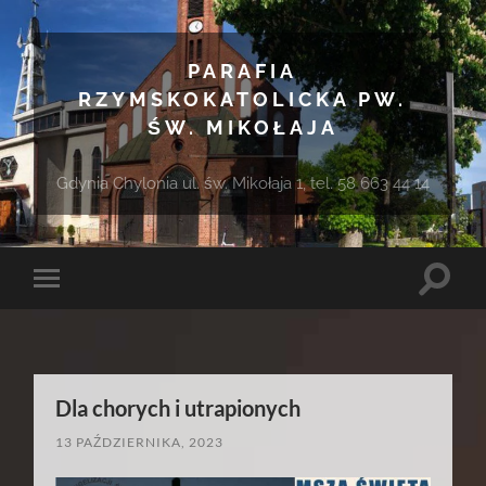
PARAFIA
RZYMSKOKATOLICKA PW.
ŚW. MIKOŁAJA
Gdynia Chylonia ul. św. Mikołaja 1, tel. 58 663 44 14
Toggle
Toggle
search
mobile
field
menu
Dla chorych i utrapionych
13 PAŹDZIERNIKA, 2023