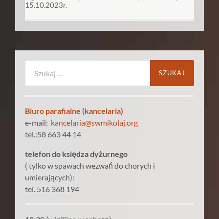
15.10.2023r.
Szukaj:
Biuro parafialne (kancelaria)
e-mail:
kancelaria@swmikolaj.org
tel.:58 663 44 14
telefon do księdza dyżurnego
( tylko w spawach wezwań do chorych i
umierających):
tel. 516 368 194