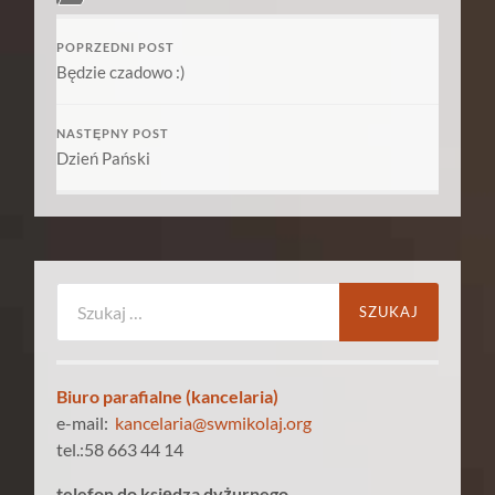
POPRZEDNI POST
Będzie czadowo :)
NASTĘPNY POST
Dzień Pański
Szukaj:
Biuro parafialne (kancelaria)
e-mail:
kancelaria@swmikolaj.org
tel.:58 663 44 14
telefon do księdza dyżurnego