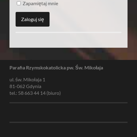
Zapamiętaj mnie
Parafia Rzymskokatolicka pw. Św. Mikołaja
ul. św. Mikołaja 1
81-062 Gdynia
tel.: 58 663 44 14 (biuro)