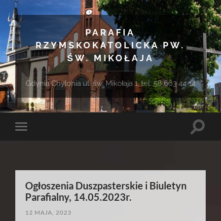
PARAFIA
RZYMSKOKATOLICKA PW.
ŚW. MIKOŁAJA
Gdynia Chylonia ul. św. Mikołaja 1, tel. 58 663 44 14
Toggle
Toggle
search
mobile
field
menu
Ogłoszenia Duszpasterskie i Biuletyn
Parafialny, 14.05.2023r.
12 MAJA, 2023