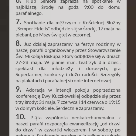
Klub Seniora zaprasza na spotkanie w
najbliższą środę na godz. 9:00 do domu
parafialnego.
7.
Spotkanie dla mężczyzn z Kościelnej Służby
„Semper Fidelis” odbędzie się w środę, 17 maja na
plebani, po Mszy świętej wieczornej.
8.
Już dzisiaj zapraszamy na festyn rodzinny w
naszej parafii organizowany przez Stowarzyszenie
Św. Mikołaja Biskupa, który odbędzie się w dniach
27-28 maja. W planie m.in. teatrzyk dla dzieci,
spektakl dla młodzieży i dorosłych, gra
Superfarmer, konkursy i dużo radości. Szczegóły
na plakatach i parafialnej stronie internetowej.
9.
Adoracja w intencji pokoju poprzedzona
konferencją Ewy Kuczkowskiej odbędzie się przez
trzy środy: 31 maja, 7 czerwca i 14 czerwca o 19:15
w dolnym kościele. Serdecznie zapraszamy.
10.
Piąta wspólnota neokatechumenalna z
naszej parafii rozpoczęła ewangelizację „od drzwi
do drzwi” w czwartki wieczorem i w sobotę po
południu. Serdecznie prosimy o życzliwe przyjęcie