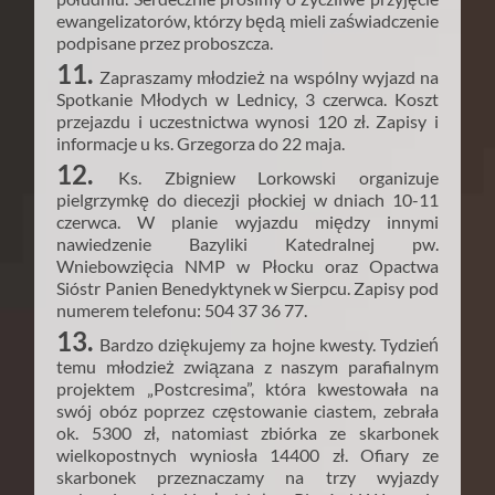
ewangelizatorów, którzy będą mieli zaświadczenie
podpisane przez proboszcza.
11.
Zapraszamy młodzież na wspólny wyjazd na
Spotkanie Młodych w Lednicy, 3 czerwca. Koszt
przejazdu i uczestnictwa wynosi 120 zł. Zapisy i
informacje u ks. Grzegorza do 22 maja.
12.
Ks. Zbigniew Lorkowski organizuje
pielgrzymkę do diecezji płockiej w dniach 10-11
czerwca. W planie wyjazdu między innymi
nawiedzenie Bazyliki Katedralnej pw.
Wniebowzięcia NMP w Płocku oraz Opactwa
Sióstr Panien Benedyktynek w Sierpcu. Zapisy pod
numerem telefonu: 504 37 36 77.
13.
Bardzo dziękujemy za hojne kwesty. Tydzień
temu młodzież związana z naszym parafialnym
projektem „Postcresima”, która kwestowała na
swój obóz poprzez częstowanie ciastem, zebrała
ok. 5300 zł, natomiast zbiórka ze skarbonek
wielkopostnych wyniosła 14400 zł. Ofiary ze
skarbonek przeznaczamy na trzy wyjazdy