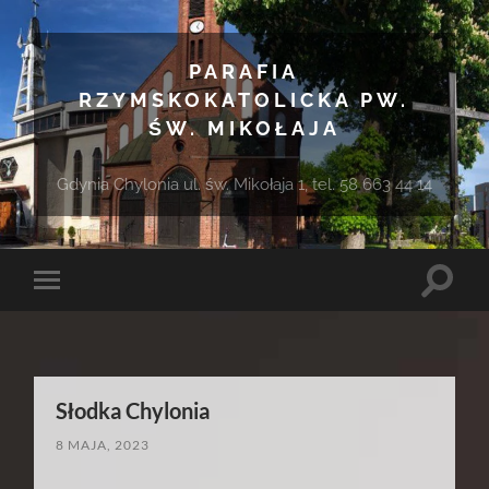
PARAFIA
RZYMSKOKATOLICKA PW.
ŚW. MIKOŁAJA
Gdynia Chylonia ul. św. Mikołaja 1, tel. 58 663 44 14
Toggle
Toggle
search
mobile
field
menu
Słodka Chylonia
8 MAJA, 2023