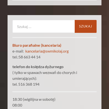
Szukaj:
Biuro parafialne (kancelaria)
e-mail:
kancelaria@swmikolaj.org
tel.:58 663 44 14
telefon do księdza dyżurnego
( tylko w spawach wezwań do chorych i
umierających):
tel. 516 368 194
18:30 (wigilijna w sobotę)
08:00