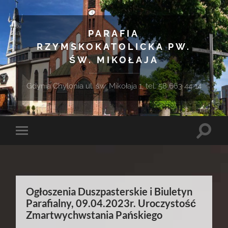
PARAFIA
RZYMSKOKATOLICKA PW.
ŚW. MIKOŁAJA
Gdynia Chylonia ul. św. Mikołaja 1, tel. 58 663 44 14
Toggle
Toggle
search
mobile
field
menu
Ogłoszenia Duszpasterskie i Biuletyn
Parafialny, 09.04.2023r. Uroczystość
Zmartwychwstania Pańskiego