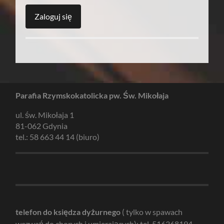
Parafia Rzymskokatolicka pw. Św. Mikołaja
ul. św. Mikołaja 1
81-062 Gdynia
tel.: 58 663 44 14 (biuro)
telefon do księdza dyżurnego
( tylko w spawach
wezwań do chorych i umierających): tel. 516368194