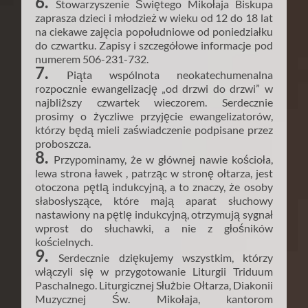
6.
Stowarzyszenie Świętego Mikołaja Biskupa
zaprasza dzieci i młodzież w wieku od 12 do 18 lat
na ciekawe zajęcia popołudniowe od poniedziałku
do czwartku. Zapisy i szczegółowe informacje pod
numerem 506-231-732.
7.
Piąta wspólnota neokatechumenalna
rozpocznie ewangelizację „od drzwi do drzwi” w
najbliższy czwartek wieczorem. Serdecznie
prosimy o życzliwe przyjęcie ewangelizatorów,
którzy będą mieli zaświadczenie podpisane przez
proboszcza.
8.
Przypominamy, że w głównej nawie kościoła,
lewa strona ławek , patrząc w stronę ołtarza, jest
otoczona pętlą indukcyjną, a to znaczy, że osoby
słabosłyszące, które mają aparat słuchowy
nastawiony na pętlę indukcyjną, otrzymują sygnał
wprost do słuchawki, a nie z głośników
kościelnych.
9.
Serdecznie dziękujemy wszystkim, którzy
włączyli się w przygotowanie Liturgii Triduum
Paschalnego. Liturgicznej Służbie Ołtarza, Diakonii
Muzycznej Św. Mikołaja, kantorom