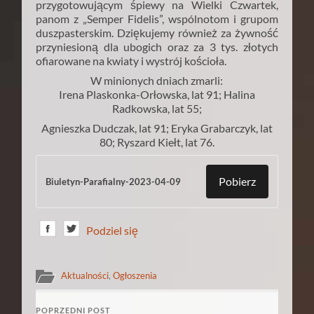
przygotowującym śpiewy na Wielki Czwartek,
panom z „Semper Fidelis”, wspólnotom i grupom
duszpasterskim. Dziękujemy również za żywność
przyniesioną dla ubogich oraz za 3 tys. złotych
ofiarowane na kwiaty i wystrój kościoła.
W minionych dniach zmarli:
Irena Plaskonka-Orłowska, lat 91; Halina
Radkowska, lat 55;
Agnieszka Dudczak, lat 91; Eryka Grabarczyk, lat
80; Ryszard Kiełt, lat 76.
Pobierz
Biuletyn-Parafialny-2023-04-09
Podziel się
Aktualności
,
Ogłoszenia
POPRZEDNI POST