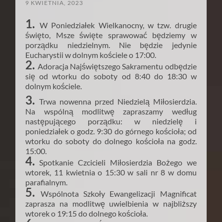
9 KWIETNIA, 2023
1.
W Poniedziałek Wielkanocny, w tzw. drugie
święto, Msze święte sprawować będziemy w
porządku niedzielnym. Nie będzie jedynie
Eucharystii w dolnym kościele o 17:00.
2.
Adoracja Najświętszego Sakramentu odbędzie
się od wtorku do soboty od 8:40 do 18:30 w
dolnym kościele.
3.
Trwa nowenna przed Niedzielą Miłosierdzia.
Na wspólną modlitwę zapraszamy według
następującego porządku: w niedzielę i
poniedziałek o godz. 9:30 do górnego kościoła; od
wtorku do soboty do dolnego kościoła na godz.
15:00.
4.
Spotkanie Czcicieli Miłosierdzia Bożego we
wtorek, 11 kwietnia o 15:30 w sali nr 8 w domu
parafialnym.
5.
Wspólnota Szkoły Ewangelizacji Magnificat
zaprasza na modlitwę uwielbienia w najbliższy
wtorek o 19:15 do dolnego kościoła.