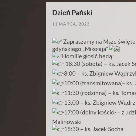
Dzień Pański
11 MARCA, 2023
/
Zapraszamy na Msze święt
gdyńskiego „Mikołaja”️
Homilie głosić będą:
18:30 (sobota) – ks. Jacek 
8:00 – ks. Zbigniew Wądrzy
10:00 (transmitowana)- ks. 
11:30 (rodzinna) – ks. Tom
13:00 – ks. Zbigniew Wądrz
17:00 (dolny kościół – z udz
Malinowski
18:30 – ks. Jacek Socha