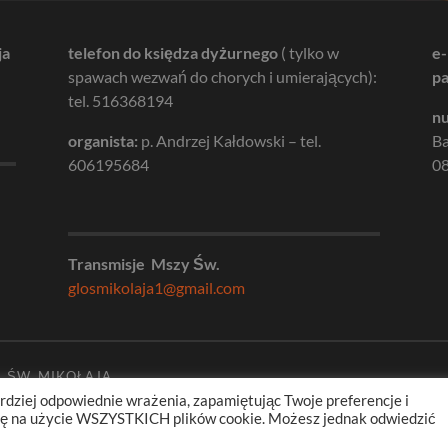
ja
telefon do księdza dyżurnego
( tylko w
e-
spawach wezwań do chorych i umierających):
pa
tel. 516368194
nu
organista:
p. Andrzej Kałdowski – tel.
B
606195684
08
Transmisje Mszy Św.
glosmikolaja1@gmail.com
. ŚW. MIKOŁAJA
rdziej odpowiednie wrażenia, zapamiętując Twoje preferencje i
odę na użycie WSZYSTKICH plików cookie. Możesz jednak odwiedzić