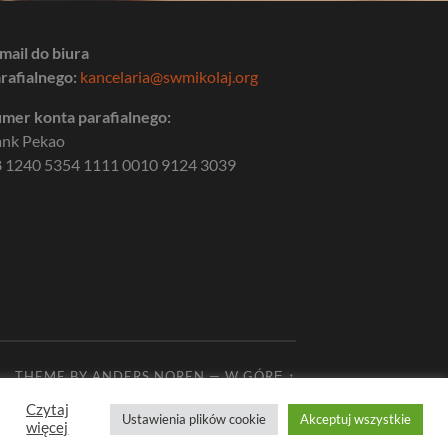
mail do biura
rafialnego:
kancelaria@swmikolaj.org
mer konta parafialnego:
ank Pekao
 1240 5354 1111 0010 9124 3039
THEME BY
ANDERS NOREN
—
W GÓRĘ ↑
Czytaj
Ustawienia plików cookie
Akceptuj wszystkie
więcej