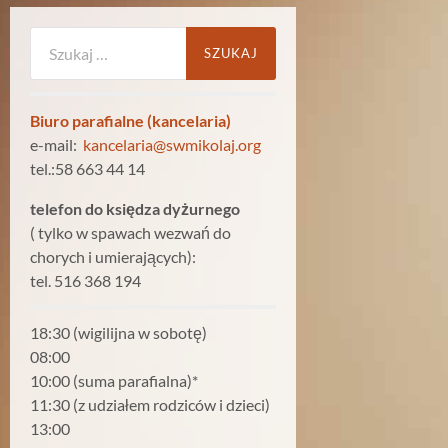
Szukaj:
Biuro parafialne (kancelaria)
e-mail:
kancelaria@swmikolaj.org
tel.:58 663 44 14
telefon do księdza dyżurnego
( tylko w spawach wezwań do
chorych i umierających):
tel. 516 368 194
18:30 (wigilijna w sobotę)
08:00
10:00 (suma parafialna)*
11:30 (z udziałem rodziców i dzieci)
13:00