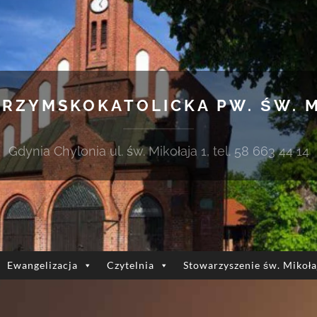
 RZYMSKOKATOLICKA PW. ŚW. 
Gdynia Chylonia ul. św. Mikołaja 1, tel. 58 663 44 14
Ewangelizacja
Czytelnia
Stowarzyszenie św. Mikoła