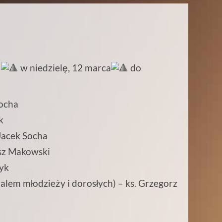
e
w niedzielę, 12 marca
do
Socha
k
Jacek Socha
asz Makowski
yk
ialem młodzieży i dorosłych) – ks. Grzegorz