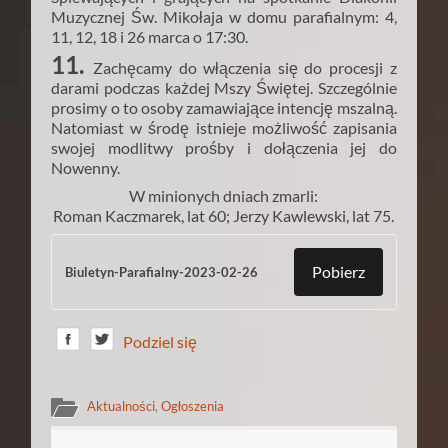
Muzycznej Św. Mikołaja w domu parafialnym: 4,
11, 12, 18 i 26 marca o 17:30.
11.
Zachęcamy do włączenia się do procesji z
darami podczas każdej Mszy Świętej. Szczególnie
prosimy o to osoby zamawiające intencję mszalną.
Natomiast w środę istnieje możliwość zapisania
swojej modlitwy prośby i dołączenia jej do
Nowenny.
W minionych dniach zmarli:
Roman Kaczmarek, lat 60; Jerzy Kawlewski, lat 75.
Pobierz
Biuletyn-Parafialny-2023-02-26
Podziel się
Aktualności
,
Ogłoszenia