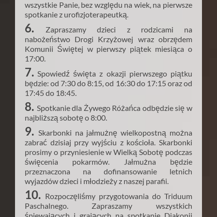
wszystkie Panie, bez względu na wiek, na pierwsze
spotkanie z urofizjoterapeutką.
6.
Zapraszamy dzieci z rodzicami na
nabożeństwo Drogi Krzyżowej wraz obrzędem
Komunii Świętej w pierwszy piątek miesiąca o
17:00.
7.
Spowiedź święta z okazji pierwszego piątku
będzie: od 7:30 do 8:15, od 16:30 do 17:15 oraz od
17:45 do 18:45.
8.
Spotkanie dla Żywego Różańca odbędzie się w
najbliższą sobotę o 8:00.
9.
Skarbonki na jałmużnę wielkopostną można
zabrać dzisiaj przy wyjściu z kościoła. Skarbonki
prosimy o przyniesienie w Wielką Sobotę podczas
święcenia pokarmów. Jałmużna będzie
przeznaczona na dofinansowanie letnich
wyjazdów dzieci i młodzieży z naszej parafii.
10.
Rozpoczęliśmy przygotowania do Triduum
Paschalnego. Zapraszamy wszystkich
śpiewających i grających na spotkanie Diakonii