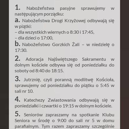
1.
Nabożeństwa pasyjne sprawujemy w
następującym porządku:
a.
Nabożeństwa Drogi Krzyżowej odbywają się
w piątki:
– dla wszystkich wiernych o 8:30 i 17:45,
– dla dzieci o 17:00,
b.
Nabożeństwo Gorzkich Żali – w niedzielę o
17:30.
2.
Adoracja Najświętszego Sakramentu w
dolnym kościele odbywa się od poniedziałku do
soboty od 8:40 do 18:15.
3.
Jutrznię, czyli poranną modlitwę Kościoła,
sprawujemy od poniedziałku do piątku o 5:45 w
sali nr 10.
4.
Katechezy Zwiastowania odbywają się w
poniedziałki i czwartki o 19:15 w dolnym kościele.
5.
Seniorów zapraszamy na spotkanie Klubu
Seniora w środę o 9:00 do sali nr 5 w domu
parafialnym. Tym razem zapraszamy szczególnie