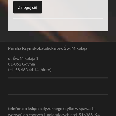
Parafia Rzymskokatolicka pw. Św. Mikołaja
ul. św. Mikołaja 1
81-062 Gdynia
tel.: 58 663 44 14 (biuro)
telefon do księdza dyżurnego
( tylko w spawach
wezwań do chorych i umierających): tel. 516368194