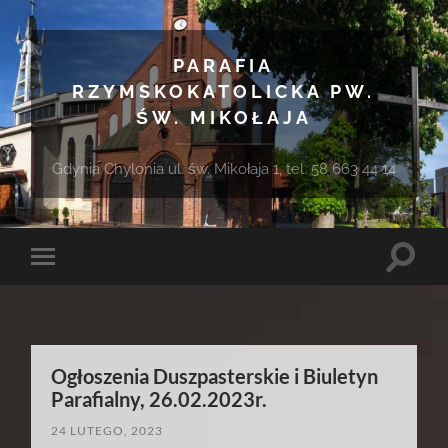
PARAFIA
RZYMSKOKATOLICKA PW.
ŚW. MIKOŁAJA
Gdynia Chylonia ul. św. Mikołaja 1, tel. 58 663 44 14
Toggle
Toggle
search
mobile
field
menu
Ogłoszenia Duszpasterskie i Biuletyn
Parafialny, 26.02.2023r.
24 LUTEGO, 2023