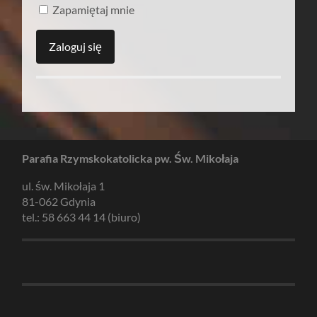
Zapamiętaj mnie
Parafia Rzymskokatolicka pw. Św. Mikołaja
ul. św. Mikołaja 1
81-062 Gdynia
tel.: 58 663 44 14 (biuro)