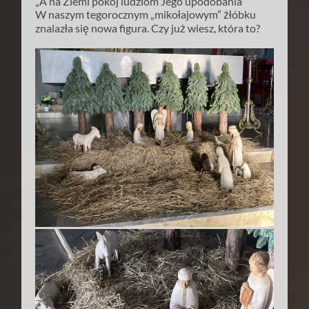
„A na Ziemi pokój ludziom Jego upodobania”
W naszym tegorocznym „mikołajowym” żłóbku
znalazła się nowa figura. Czy już wiesz, która to?