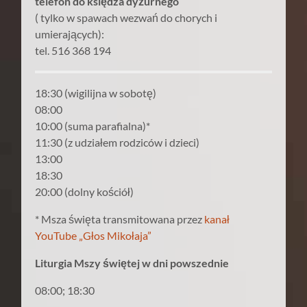
telefon do księdza dyżurnego
( tylko w spawach wezwań do chorych i
umierających):
tel. 516 368 194
18:30 (wigilijna w sobotę)
08:00
10:00 (suma parafialna)*
11:30 (z udziałem rodziców i dzieci)
13:00
18:30
20:00 (dolny kościół)
* Msza święta transmitowana przez
kanał
YouTube „Głos Mikołaja”
Liturgia Mszy świętej w dni powszednie
08:00; 18:30