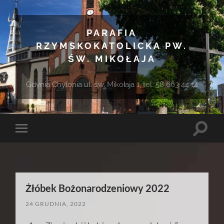
PARAFIA
RZYMSKOKATOLICKA PW.
ŚW. MIKOŁAJA
Gdynia Chylonia ul. św. Mikołaja 1, tel. 58 663 44 14
Toggle
Toggle
search
mobile
field
menu
Żłóbek Bożonarodzeniowy 2022
24 GRUDNIA, 2022