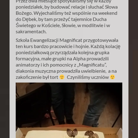
Przez dwa miesiące spotykaliśmy się w każdy
poniedziałek, by budować relacje i słuchać Słowa
Bożego. Wyjechaliśmy też wspólnie na weekend
do Dębek, by tam przeżyć tajemnice Ducha
Świetego w Kościele, Słowie, w modlitwie i w
sakramentach.
Szkoła Ewangelizacji Magnificat przygotowywała
ten kurs bardzo pracowicie i hojnie. Każdą kolację
poniedziałkową przyrządzała kolejna grupka
formacyjna, małe grupki na Alpha prowadzili
animatorzy i ich pomocnicy z „Magnificatu”,
diakonia muzyczna prowadziła uwielbienie, a na
zakończenie był tort
Czyniliśmy uczniów