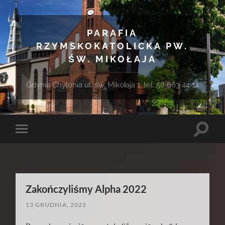
PARAFIA
RZYMSKOKATOLICKA PW.
ŚW. MIKOŁAJA
Gdynia Chylonia ul. św. Mikołaja 1, tel. 58 663 44 14
Toggle
Toggle
search
mobile
field
menu
Zakończyliśmy Alpha 2022
13 GRUDNIA, 2022