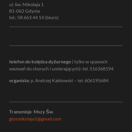
ul. św. Mikołaja 1
81-062 Gdynia
tel.: 58 663 44 14 (biuro)
telefon do księdza dyżurnego
( tylko w spawach
wezwań do chorych i umierających): tel. 516368194
organista:
p. Andrzej Kałdowski – tel. 606195684
Transmisje Mszy Św.
glosmikolaja1@gmail.com