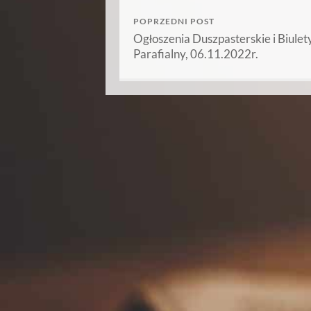
POPRZEDNI POST
Ogłoszenia Duszpasterskie i Biulet
Parafialny, 06.11.2022r.