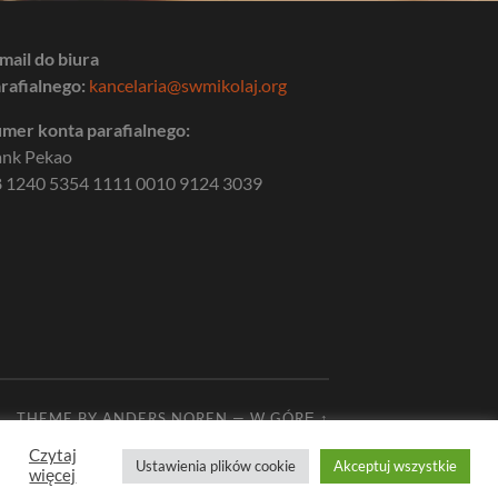
mail do biura
rafialnego:
kancelaria@swmikolaj.org
mer konta parafialnego:
ank Pekao
 1240 5354 1111 0010 9124 3039
THEME BY
ANDERS NOREN
—
W GÓRĘ ↑
Czytaj
Ustawienia plików cookie
Akceptuj wszystkie
więcej