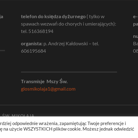
ja
telefon do księdza dyżurnego
( tylko w
e-
spawach wezwań do chorych i umierających):
pa
tel. 516368194
nu
organista:
p. Andrzej Kałdowski – tel.
B
606195684
08
Transmisje Mszy Św.
glosmikolaja1@gmail.com
. ŚW. MIKOŁAJA
rdziej odpowiednie wrażenia, zapamiętując Twoje preferencje i
odę na użycie WSZYSTKICH plików cookie. Możesz jednak odwiedzić