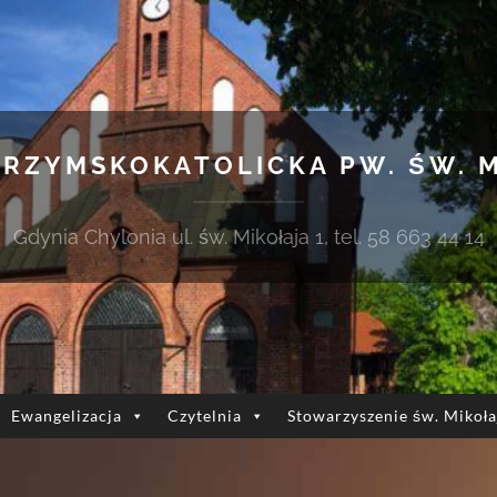
 RZYMSKOKATOLICKA PW. ŚW. 
Gdynia Chylonia ul. św. Mikołaja 1, tel. 58 663 44 14
Ewangelizacja
Czytelnia
Stowarzyszenie św. Mikoła