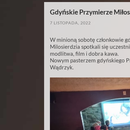
Gdyńskie Przymierze Miłos
7 LISTOPADA, 2022
/
W minioną sobotę członkowie gd
Milosierdzia spotkali się uczest
modlitwa, film i dobra kawa.
Nowym pasterzem gdyńskiego Prz
Wądrzyk.