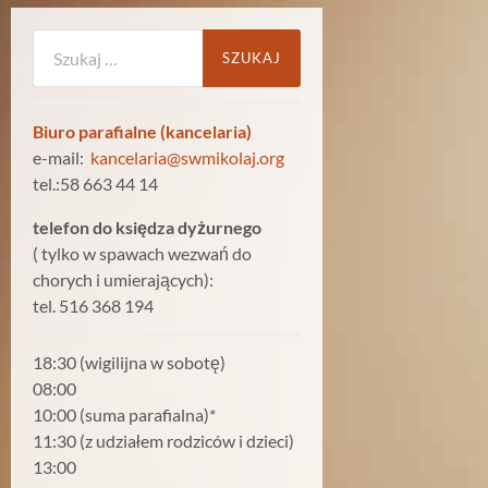
Szukaj:
Biuro parafialne (kancelaria)
e-mail:
kancelaria@swmikolaj.org
tel.:58 663 44 14
telefon do księdza dyżurnego
( tylko w spawach wezwań do
chorych i umierających):
tel. 516 368 194
18:30 (wigilijna w sobotę)
08:00
10:00 (suma parafialna)*
11:30 (z udziałem rodziców i dzieci)
13:00