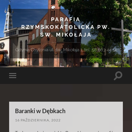
PARAFIA
RZYMSKOKATOLICKA PW.
ŚW. MIKOŁAJA
Gdynia Chylonia ul. św. Mikołaja 1, tel. 58 663 44 14
Toggle
Toggle
search
mobile
field
menu
Baranki w Dębkach
16 PAŹDZIERNIKA, 2022