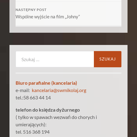
NASTĘPNY POST
Wspólne wyjście na film „Johny”
Szukaj:
Biuro parafialne (kancelaria)
e-mail:
kancelaria@swmikolaj.org
tel.:58 663 44 14
telefon do księdza dyżurnego
( tylko w spawach wezwań do chorych i
umierających):
tel. 516 368 194