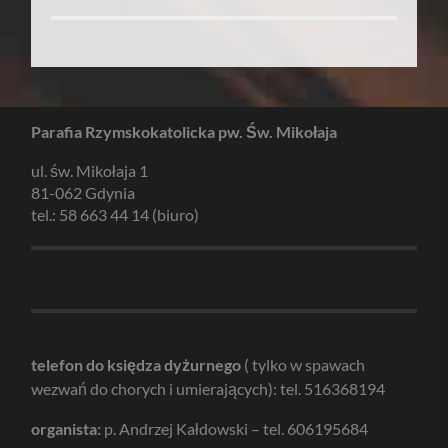
Parafia Rzymskokatolicka pw. Św. Mikołaja
ul. św. Mikołaja 1
81-062 Gdynia
tel.: 58 663 44 14 (biuro)
telefon do księdza dyżurnego
( tylko w spawach
wezwań do chorych i umierających): tel. 516368194
organista:
p. Andrzej Kałdowski – tel. 606195684