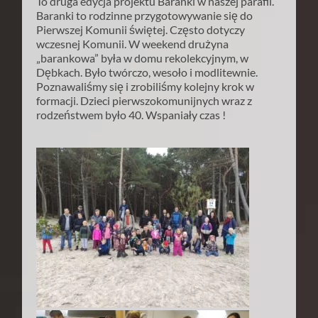
To druga edycja projektu Baranki w naszej parafii.
Baranki to rodzinne przygotowywanie się do
Pierwszej Komunii świętej. Często dotyczy
wczesnej Komunii. W weekend drużyna
„barankowa” była w domu rekolekcyjnym, w
Dębkach. Było twórczo, wesoło i modlitewnie.
Poznawaliśmy się i zrobiliśmy kolejny krok w
formacji. Dzieci pierwszokomunijnych wraz z
rodzeństwem było 40. Wspaniały czas !