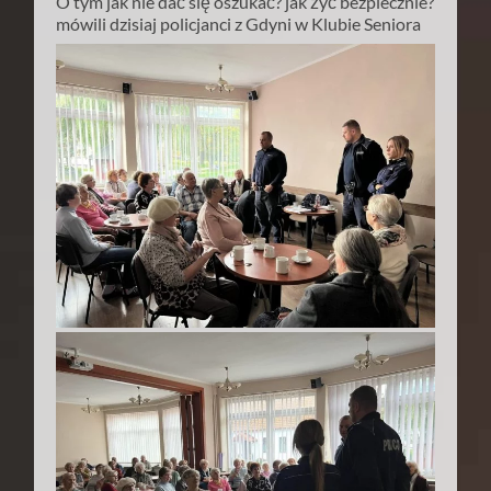
O tym jak nie dać się oszukać? jak żyć bezpiecznie?
mówili dzisiaj policjanci z Gdyni w Klubie Seniora