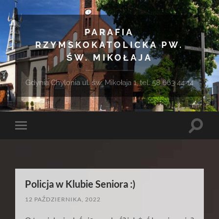
PARAFIA
RZYMSKOKATOLICKA PW.
ŚW. MIKOŁAJA
Gdynia Chylonia ul. św. Mikołaja 1, tel. 58 663 44 14
Toggle
Toggle
search
mobile
field
menu
Policja w Klubie Seniora :)
12 PAŹDZIERNIKA, 2022