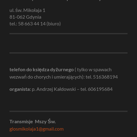
ul. św. Mikołaja 1
81-062 Gdynia
tel.: 58 663 44 14 (biuro)
telefon do księdza dyżurnego
( tylko w spawach
wezwań do chorych i umierających): tel. 516368194
organista:
p. Andrzej Kałdowski – tel. 606195684
Transmisje Mszy Św.
glosmikolaja1@gmail.com