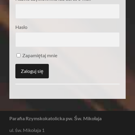
Hasło
Zapamiętaj mnie
Parafia Rzymskokatolicka pw. Św. Mikołaja
ul. św. Mikołaja 1