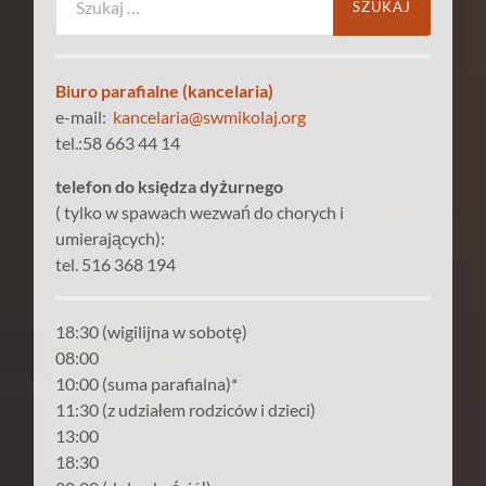
Biuro parafialne (kancelaria)
e-mail:
kancelaria@swmikolaj.org
tel.:58 663 44 14
telefon do księdza dyżurnego
( tylko w spawach wezwań do chorych i
umierających):
tel. 516 368 194
18:30 (wigilijna w sobotę)
08:00
10:00 (suma parafialna)*
11:30 (z udziałem rodziców i dzieci)
13:00
18:30