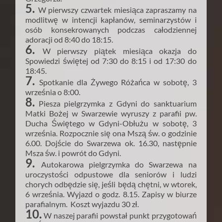
5.
W pierwszy czwartek miesiąca zapraszamy na
modlitwę w intencji kapłanów, seminarzystów i
osób konsekrowanych podczas całodziennej
adoracji od 8:40 do 18:15.
6.
W pierwszy piątek miesiąca okazja do
Spowiedzi świętej od 7:30 do 8:15 i od 17:30 do
18:45.
7.
Spotkanie dla Żywego Różańca w sobotę, 3
września o 8:00.
8.
Piesza pielgrzymka z Gdyni do sanktuarium
Matki Bożej w Swarzewie wyruszy z parafii pw.
Ducha Świętego w Gdyni-Obłużu w sobotę, 3
września. Rozpocznie się ona Mszą św. o godzinie
6.00. Dojście do Swarzewa ok. 16.30, następnie
Msza św. i powrót do Gdyni.
9.
Autokarowa pielgrzymka do Swarzewa na
uroczystości odpustowe dla seniorów i ludzi
chorych odbędzie się, jeśli będą chętni, w wtorek,
6 września. Wyjazd o godz. 8.15. Zapisy w biurze
parafialnym. Koszt wyjazdu 30 zł.
10.
W naszej parafii powstał punkt przygotowań