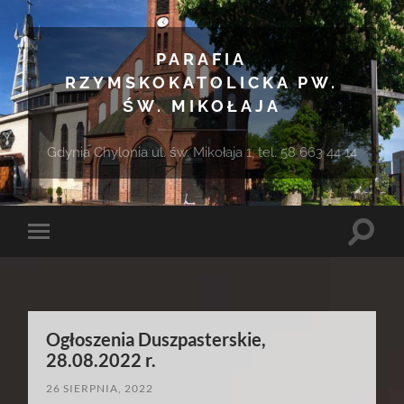
PARAFIA
RZYMSKOKATOLICKA PW.
ŚW. MIKOŁAJA
Gdynia Chylonia ul. św. Mikołaja 1, tel. 58 663 44 14
Toggle
Toggle
search
mobile
field
menu
Ogłoszenia Duszpasterskie,
28.08.2022 r.
26 SIERPNIA, 2022