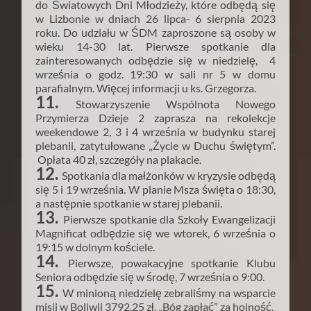
do Światowych Dni Młodzieży, które odbędą się
w Lizbonie w dniach 26 lipca- 6 sierpnia 2023
roku. Do udziału w ŚDM zaproszone są osoby w
wieku 14-30 lat. Pierwsze spotkanie dla
zainteresowanych odbędzie się w niedzielę, 4
września o godz. 19:30 w sali nr 5 w domu
parafialnym. Więcej informacji u ks. Grzegorza.
11.
Stowarzyszenie Wspólnota Nowego
Przymierza Dzieje 2 zaprasza na rekolekcje
weekendowe 2, 3 i 4 września w budynku starej
plebanii, zatytułowane „Życie w Duchu świętym”.
Opłata 40 zł, szczegóły na plakacie.
12.
Spotkania dla małżonków w kryzysie odbędą
się 5 i 19 września. W planie Msza święta o 18:30,
a następnie spotkanie w starej plebanii.
13.
Pierwsze spotkanie dla Szkoły Ewangelizacji
Magnificat odbędzie się we wtorek, 6 września o
19:15 w dolnym kościele.
14.
Pierwsze, powakacyjne spotkanie Klubu
Seniora odbędzie się w środę, 7 września o 9:00.
15.
W minioną niedzielę zebraliśmy na wsparcie
misji w Boliwii 3792,25 zł. „Bóg zapłać” za hojność.