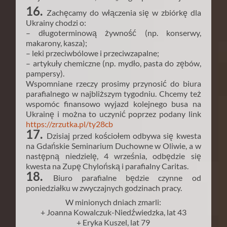
16.
Zachęcamy do włączenia się w zbiórkę dla
Ukrainy chodzi o:
– długoterminową żywność (np. konserwy,
makarony, kasza);
– leki przeciwbólowe i przeciwzapalne;
– artykuły chemiczne (np. mydło, pasta do zębów,
pampersy).
Wspomniane rzeczy prosimy przynosić do biura
parafialnego w najbliższym tygodniu. Chcemy też
wspomóc finansowo wyjazd kolejnego busa na
Ukrainę i można to uczynić poprzez podany link
https://zrzutka.pl/ty28cb
17.
Dzisiaj przed kościołem odbywa się kwesta
na Gdańskie Seminarium Duchowne w Oliwie, a w
następną niedzielę, 4 września, odbędzie się
kwesta na Zupę Chylońską i parafialny Caritas.
18.
Biuro parafialne będzie czynne od
poniedziałku w zwyczajnych godzinach pracy.
W minionych dniach zmarli:
+ Joanna Kowalczuk-Niedźwiedzka, lat 43
+ Eryka Kuszel, lat 79