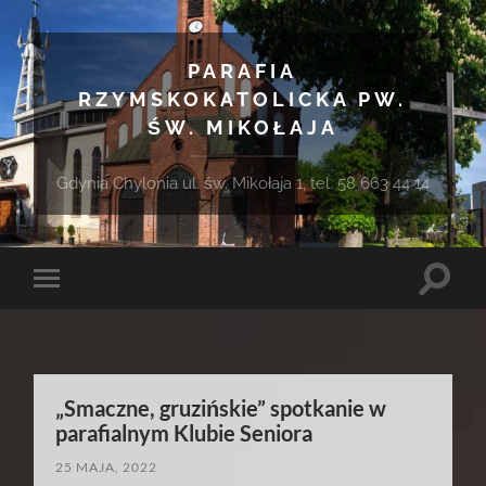
PARAFIA
RZYMSKOKATOLICKA PW.
ŚW. MIKOŁAJA
Gdynia Chylonia ul. św. Mikołaja 1, tel. 58 663 44 14
Toggle
Toggle
search
mobile
field
menu
„Smaczne, gruzińskie” spotkanie w
parafialnym Klubie Seniora
25 MAJA, 2022