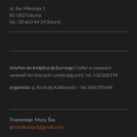
ul. św. Mikołaja 1
81-062 Gdynia
tel.: 58 663 44 14 (biuro)
telefon do księdza dyżurnego
( tylko w spawach
wezwań do chorych i umierających): tel. 516368194
organista:
p. Andrzej Kałdowski – tel. 606195684
Transmisje Mszy Św.
glosmikolaja1@gmail.com