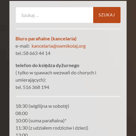
Szukaj:
Biuro parafialne (kancelaria)
e-mail:
kancelaria@swmikolaj.org
tel.:58 663 44 14
telefon do księdza dyżurnego
( tylko w spawach wezwań do chorych i
umierających):
tel. 516 368 194
18:30 (wigilijna w sobotę)
08:00
10:00 (suma parafialna)*
11:30 (z udziałem rodziców i dzieci)
13:00