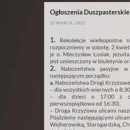
Ogłoszenia Duszpasterskie i
25 MARCA, 2022
/
1.
Rekolekcje wielkopostne 
rozpoczniemy w sobotę, 2 kwiet
je o. Mieczysław Łusiak, jezuita
jest umieszczony w biuletynie ora
2.
Nabożeństwa pasyjne w
następującym porządku:
a.
Nabożeństwa Drogi Krzyżowej 
– dla wszystkich wiernych o 8:3
– dla dzieci o 17:00 z o
pierwszopiątkowa od 16:30),
– Droga Krzyżowa ulicami naszej
Pójdziemy następującymi ulicam
Wejherowską, Starogardzką, Chy