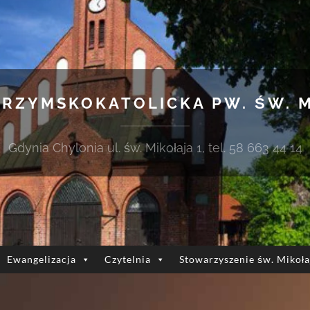
 RZYMSKOKATOLICKA PW. ŚW. 
Gdynia Chylonia ul. św. Mikołaja 1, tel. 58 663 44 14
Ewangelizacja
Czytelnia
Stowarzyszenie św. Mikoła