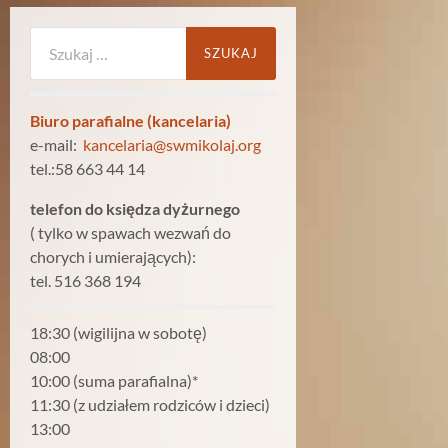
Szukaj:
Biuro parafialne (kancelaria)
e-mail:
kancelaria@swmikolaj.org
tel.:58 663 44 14
telefon do księdza dyżurnego
( tylko w spawach wezwań do
chorych i umierających):
tel. 516 368 194
18:30 (wigilijna w sobotę)
08:00
10:00 (suma parafialna)*
11:30 (z udziałem rodziców i dzieci)
13:00