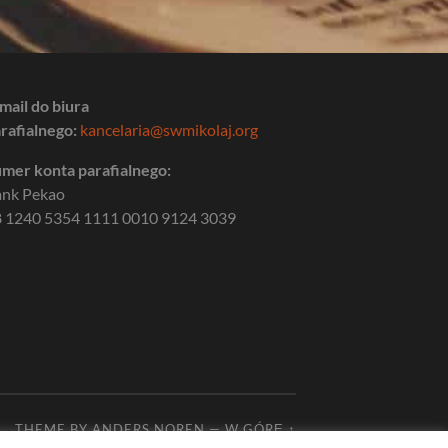
mail do biura
rafialnego:
kancelaria@swmikolaj.org
mer konta parafialnego:
ank Pekao
 1240 5354 1111 0010 9124 3039
THEME BY
ANDERS NOREN
—
W GÓRĘ ↑