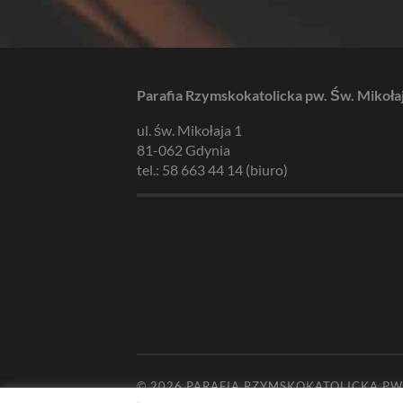
Parafia Rzymskokatolicka pw. Św. Mikoła
ul. św. Mikołaja 1
81-062 Gdynia
tel.: 58 663 44 14 (biuro)
© 2026
PARAFIA RZYMSKOKATOLICKA PW