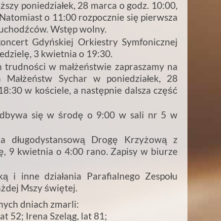
liższy poniedziałek, 28 marca o godz. 10:00,
 Natomiast o 11:00 rozpocznie się pierwsza
la uchodźców. Wstęp wolny.
ncert Gdyńskiej Orkiestry Symfonicznej
edzielę, 3 kwietnia o 19:30.
h trudności w małżeństwie zapraszamy na
h Małżeństw Sychar w poniedziałek, 28
8:30 w kościele, a następnie dalsza część
dbywa się w środę o 9:00 w sali nr 5 w
 na długodystansową Drogę Krzyżową z
 9 kwietnia o 4:00 rano. Zapisy w biurze
 i inne działania Parafialnego Zespołu
ażdej Mszy świętej.
ych dniach zmarli:
at 52; Irena Szeląg, lat 81;