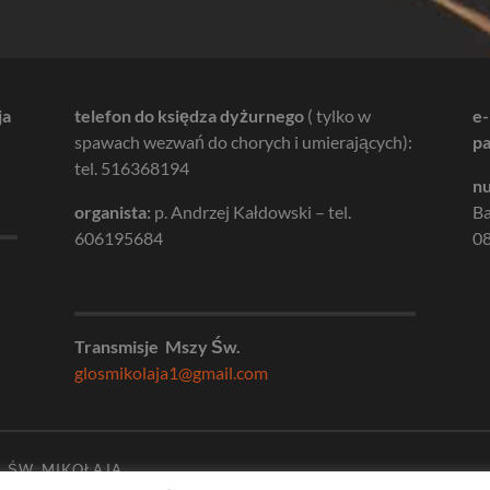
ja
telefon do księdza dyżurnego
( tylko w
e-
spawach wezwań do chorych i umierających):
pa
tel. 516368194
nu
organista:
p. Andrzej Kałdowski – tel.
B
606195684
08
Transmisje Mszy Św.
glosmikolaja1@gmail.com
. ŚW. MIKOŁAJA