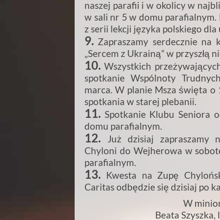
naszej parafii i w okolicy w najb
w sali nr 5 w domu parafialnym.
z serii lekcji języka polskiego d
9.
Zapraszamy serdecznie na ko
„Sercem z Ukrainą” w przyszłą ni
10.
Wszystkich przeżywającyc
spotkanie Wspólnoty Trudnyc
marca. W planie Msza święta o 1
spotkania w starej plebanii.
11.
Spotkanie Klubu Seniora o
domu parafialnym.
12.
Już dzisiaj zapraszamy
Chyloni do Wejherowa w sobotę,
parafialnym.
13.
Kwesta na Zupę Chylońską
Caritas odbędzie się dzisiaj po k
W minion
Beata Szyszka, l