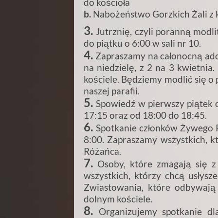
do kościoła
b.
Nabożeństwo Gorzkich Żali z k
3.
Jutrznię, czyli poranną modl
do piątku o 6:00 w sali nr 10.
4.
Zapraszamy na całonocną ado
na niedzielę, z 2 na 3 kwietni
kościele. Będziemy modlić się o 
naszej parafii.
5.
Spowiedź w pierwszy piątek o
17:15 oraz od 18:00 do 18:45.
6.
Spotkanie członków Żywego R
8:00. Zapraszamy wszystkich, k
Różańca.
7.
Osoby, które zmagają się z 
wszystkich, którzy chcą usłys
Zwiastowania, które odbywają 
dolnym kościele.
8.
Organizujemy spotkanie dl