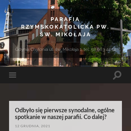
PARAFIA
RZYMSKOKATOLICKA PW.
ŚW. MIKOŁAJA
Gdynia Chylonia ul. św. Mikołaja 1, tel. 58 663 44 14
Toggle
Toggle
search
mobile
field
menu
Odbyło się pierwsze synodalne, ogólne
spotkanie w naszej parafii. Co dalej?
12 GRUDNIA, 2021