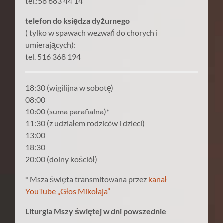
tel.:58 663 44 14
telefon do księdza dyżurnego
( tylko w spawach wezwań do chorych i
umierających):
tel. 516 368 194
18:30 (wigilijna w sobotę)
08:00
10:00 (suma parafialna)*
11:30 (z udziałem rodziców i dzieci)
13:00
18:30
20:00 (dolny kościół)
* Msza święta transmitowana przez
kanał
YouTube „Głos Mikołaja”
Liturgia Mszy świętej w dni powszednie