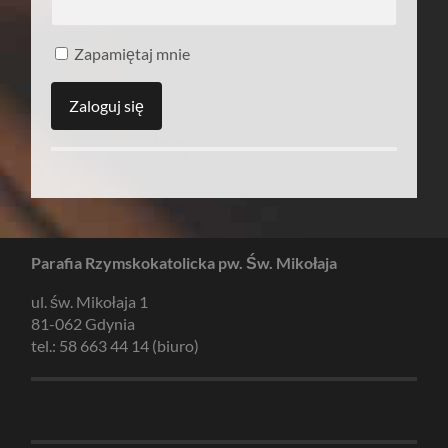
Zapamiętaj mnie
Parafia Rzymskokatolicka pw. Św. Mikołaja
ul. św. Mikołaja 1
81-062 Gdynia
tel.: 58 663 44 14 (biuro)