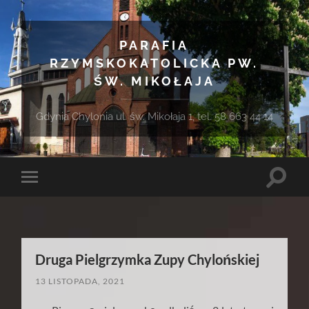
PARAFIA
RZYMSKOKATOLICKA PW.
ŚW. MIKOŁAJA
Gdynia Chylonia ul. św. Mikołaja 1, tel. 58 663 44 14
Toggle
Toggle
search
mobile
field
menu
Druga Pielgrzymka Zupy Chylońskiej
13 LISTOPADA, 2021