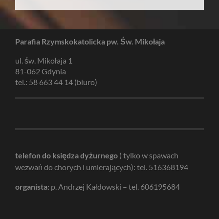
Parafia Rzymskokatolicka pw. Św. Mikołaja
ul. św. Mikołaja 1
81-062 Gdynia
tel.: 58 663 44 14 (biuro)
telefon do księdza dyżurnego
( tylko w spawach
wezwań do chorych i umierających): tel. 516368194
organista:
p. Andrzej Kałdowski – tel. 606195684