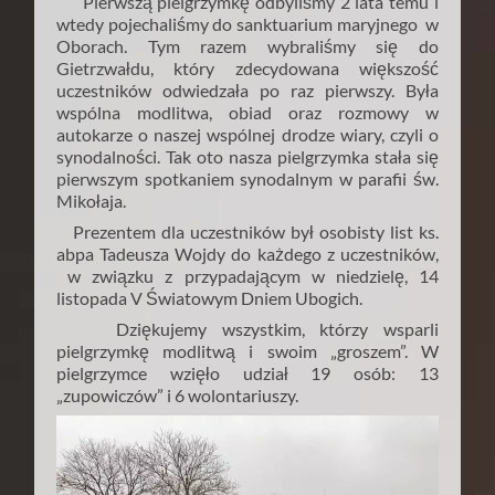
Pierwszą pielgrzymkę odbyliśmy 2 lata temu i
wtedy pojechaliśmy do sanktuarium maryjnego w
Oborach. Tym razem wybraliśmy się do
Gietrzwałdu, który zdecydowana większość
uczestników odwiedzała po raz pierwszy. Była
wspólna modlitwa, obiad oraz rozmowy w
autokarze o naszej wspólnej drodze wiary, czyli o
synodalności. Tak oto nasza pielgrzymka stała się
pierwszym spotkaniem synodalnym w parafii św.
Mikołaja.
Prezentem dla uczestników był osobisty list ks.
abpa Tadeusza Wojdy do każdego z uczestników,
w związku z przypadającym w niedzielę, 14
listopada V Światowym Dniem Ubogich.
Dziękujemy wszystkim, którzy wsparli
pielgrzymkę modlitwą i swoim „groszem”. W
pielgrzymce wzięło udział 19 osób: 13
„zupowiczów” i 6 wolontariuszy.