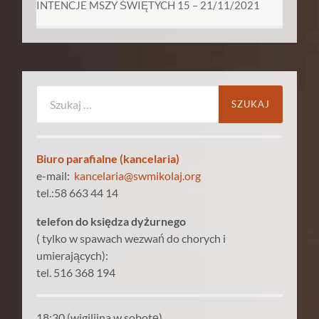
INTENCJE MSZY ŚWIĘTYCH 15 – 21/11/2021
Szukaj:
Biuro parafialne (kancelaria)
e-mail:
kancelaria@swmikolaj.org
tel.:58 663 44 14
telefon do księdza dyżurnego
( tylko w spawach wezwań do chorych i
umierających):
tel. 516 368 194
18:30 (wigilijna w sobotę)