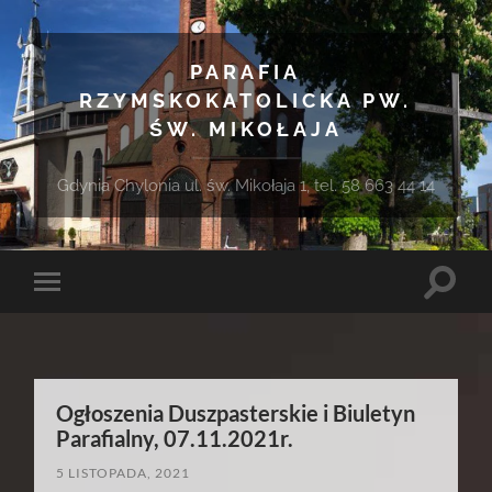
PARAFIA
RZYMSKOKATOLICKA PW.
ŚW. MIKOŁAJA
Gdynia Chylonia ul. św. Mikołaja 1, tel. 58 663 44 14
Toggle
Toggle
search
mobile
field
menu
Ogłoszenia Duszpasterskie i Biuletyn
Parafialny, 07.11.2021r.
5 LISTOPADA, 2021