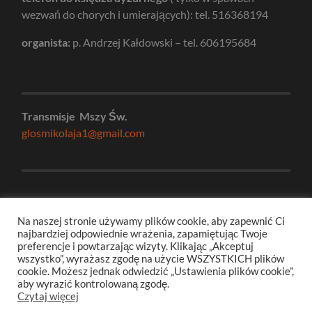
wezwań do chorych i umierających): tel. 516368194
organista:
p. Andrzej Kałdowski – tel. 606195684
Transmisje Mszy Św.
glosmikolaja1@gmail.com
e-mail do biura parafialnego:
kancelaria@swmikolaj.org
Na naszej stronie używamy plików cookie, aby zapewnić Ci
najbardziej odpowiednie wrażenia, zapamiętując Twoje
numer konta parafialnego:
preferencje i powtarzając wizyty. Klikając „Akceptuj
Bank Pekao
wszystko”, wyrażasz zgodę na użycie WSZYSTKICH plików
08 1240 5354 1111 0010 9124 3039
cookie. Możesz jednak odwiedzić „Ustawienia plików cookie”,
aby wyrazić kontrolowaną zgodę.
Czytaj więcej