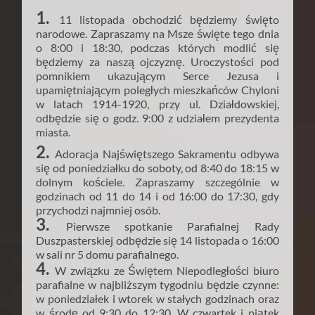
1.
11 listopada obchodzić będziemy święto
narodowe. Zapraszamy na Msze święte tego dnia
o 8:00 i 18:30, podczas których modlić się
będziemy za naszą ojczyznę. Uroczystości pod
pomnikiem ukazującym Serce Jezusa i
upamiętniającym poległych mieszkańców Chyloni
w latach 1914-1920, przy ul. Działdowskiej,
odbędzie się o godz. 9:00 z udziałem prezydenta
miasta.
2.
Adoracja Najświętszego Sakramentu odbywa
się od poniedziałku do soboty, od 8:40 do 18:15 w
dolnym kościele. Zapraszamy szczególnie w
godzinach od 11 do 14 i od 16:00 do 17:30, gdy
przychodzi najmniej osób.
3.
Pierwsze spotkanie Parafialnej Rady
Duszpasterskiej odbędzie się 14 listopada o 16:00
w sali nr 5 domu parafialnego.
4.
W związku ze Świętem Niepodległości biuro
parafialne w najbliższym tygodniu będzie czynne:
w poniedziałek i wtorek w stałych godzinach oraz
w środę od 9:30 do 12:30. W czwartek i piątek