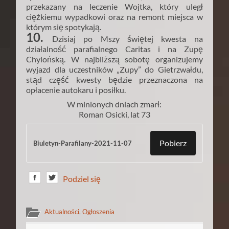
przekazany na leczenie Wojtka, który uległ
ciężkiemu wypadkowi oraz na remont miejsca w
którym się spotykają.
10.
Dzisiaj po Mszy świętej kwesta na
działalność parafialnego Caritas i na Zupę
Chylońską. W najbliższą sobotę organizujemy
wyjazd dla uczestników „Zupy” do Gietrzwałdu,
stąd część kwesty będzie przeznaczona na
opłacenie autokaru i posiłku.
W minionych dniach zmarł:
Roman Osicki, lat 73
Pobierz
Biuletyn-Parafilany-2021-11-07
Podziel się
Aktualności
,
Ogłoszenia