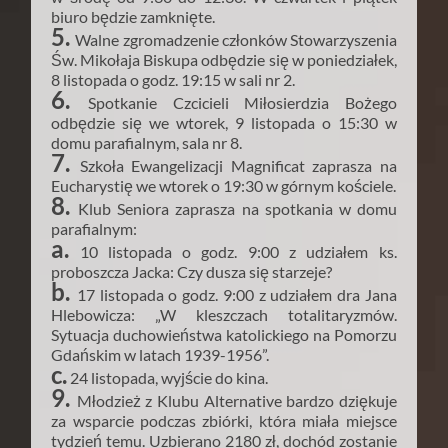
biuro będzie zamknięte.
5.
Walne zgromadzenie członków Stowarzyszenia
Św. Mikołaja Biskupa odbędzie się w poniedziałek,
8 listopada o godz. 19:15 w sali nr 2.
6.
Spotkanie Czcicieli Miłosierdzia Bożego
odbędzie się we wtorek, 9 listopada o 15:30 w
domu parafialnym, sala nr 8.
7.
Szkoła Ewangelizacji Magnificat zaprasza na
Eucharystię we wtorek o 19:30 w górnym kościele.
8.
Klub Seniora zaprasza na spotkania w domu
parafialnym:
a.
10 listopada o godz. 9:00 z udziałem ks.
proboszcza Jacka: Czy dusza się starzeje?
b.
17 listopada o godz. 9:00 z udziałem dra Jana
Hlebowicza: „W kleszczach totalitaryzmów.
Sytuacja duchowieństwa katolickiego na Pomorzu
Gdańskim w latach 1939-1956”.
c.
24 listopada, wyjście do kina.
9.
Młodzież z Klubu Alternative bardzo dziękuje
za wsparcie podczas zbiórki, która miała miejsce
tydzień temu. Uzbierano 2180 zł, dochód zostanie