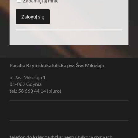
Zapamiętaj mnie
Parafia Rzymskokatolicka pw. Św. Mikołaja
ul. św. Mikołaja 1
81-062 Gdynia
tel.: 58 663 44 14 (biuro)
telefon do księdza dyżurnego
( tylko w spawach