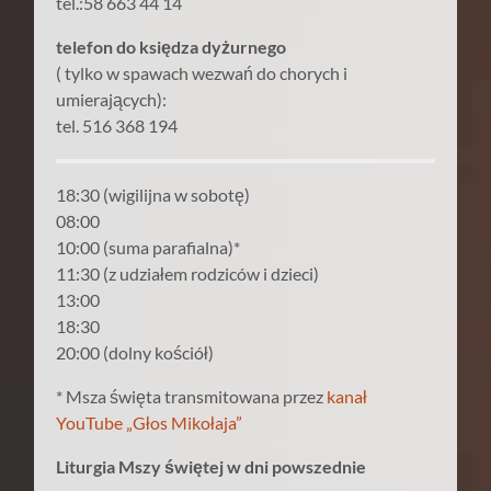
tel.:58 663 44 14
telefon do księdza dyżurnego
( tylko w spawach wezwań do chorych i
umierających):
tel. 516 368 194
18:30 (wigilijna w sobotę)
08:00
10:00 (suma parafialna)*
11:30 (z udziałem rodziców i dzieci)
13:00
18:30
20:00 (dolny kościół)
* Msza święta transmitowana przez
kanał
YouTube „Głos Mikołaja”
Liturgia Mszy świętej w dni powszednie