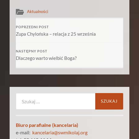
Aktualności
POPRZEDNI POST
Zupa Chylońska – relacja z 25 września
NASTĘPNY POST
Dlaczego warto wielbić Boga?
Szukaj:
Biuro parafialne (kancelaria)
e-mail:
kancelaria@swmikolaj.org