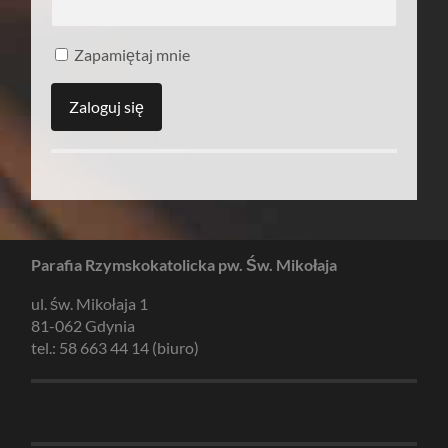
Zapamiętaj mnie
Parafia Rzymskokatolicka pw. Św. Mikołaja
ul. św. Mikołaja 1
81-062 Gdynia
tel.: 58 663 44 14 (biuro)