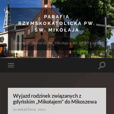
PARAFIA
RZYMSKOKATOLICKA PW.
ŚW. MIKOŁAJA
Gdynia Chylonia ul. św. Mikołaja 1, tel. 58 663 44 14
Toggle
Toggle
search
mobile
field
menu
Wyjazd rodzinek związanych z
gdyńskim „Mikołajem” do Mikoszewa
26 WRZEŚNIA, 2021