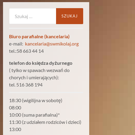
Szukaj:
Biuro parafialne (kancelaria)
e-mail:
kancelaria@swmikolaj.org
tel.:58 663 44 14
telefon do księdza dyżurnego
( tylko w spawach wezwań do
chorych i umierających):
tel. 516 368 194
18:30 (wigilijna w sobotę)
08:00
10:00 (suma parafialna)*
11:30 (z udziałem rodziców i dzieci)
13:00