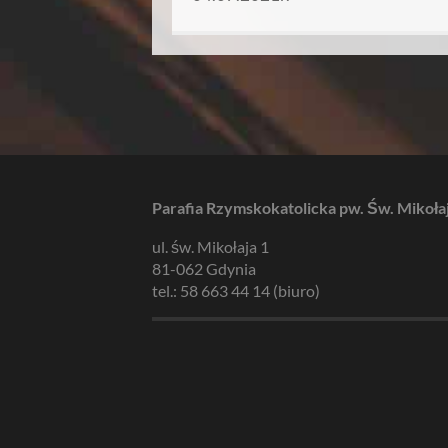
Parafia Rzymskokatolicka pw. Św. Mikoła
ul. św. Mikołaja 1
81-062 Gdynia
tel.: 58 663 44 14 (biuro)