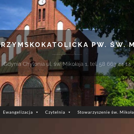
 RZYMSKOKATOLICKA PW. ŚW. 
Gdynia Chylonia ul. św. Mikołaja 1, tel. 58 663 44 14
Ewangelizacja
Czytelnia
Stowarzyszenie św. Mikoła