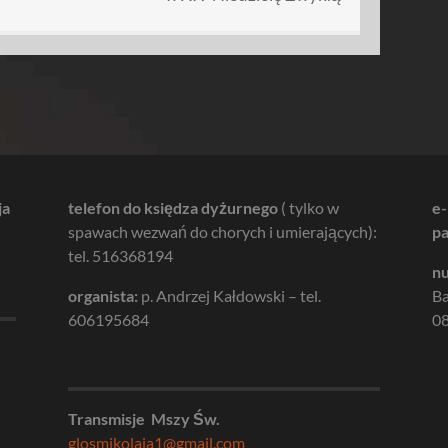
ja
telefon do księdza dyżurnego
( tylko w
e-
spawach wezwań do chorych i umierających):
pa
tel. 516368194
nu
organista:
p. Andrzej Kałdowski – tel.
B
606195684
08
Transmisje Mszy Św.
glosmikolaja1@gmail.com