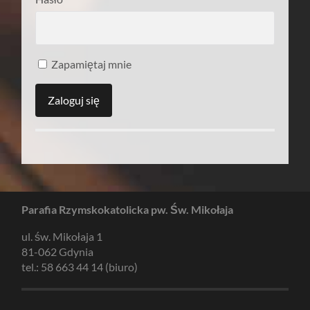
Zapamiętaj mnie
Parafia Rzymskokatolicka pw. Św. Mikołaja
ul. św. Mikołaja 1
81-062 Gdynia
tel.: 58 663 44 14 (biuro)