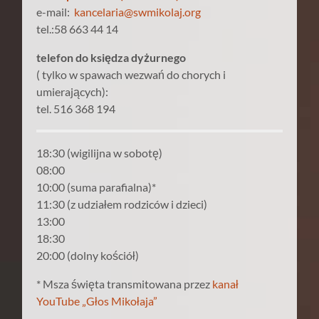
e-mail:
kancelaria@swmikolaj.org
tel.:58 663 44 14
telefon do księdza dyżurnego
( tylko w spawach wezwań do chorych i
umierających):
tel. 516 368 194
18:30 (wigilijna w sobotę)
08:00
10:00 (suma parafialna)*
11:30 (z udziałem rodziców i dzieci)
13:00
18:30
20:00 (dolny kościół)
* Msza święta transmitowana przez
kanał
YouTube „Głos Mikołaja”