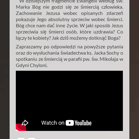
W dzisiejszym fragmencie Ewangelii według św.
Marka Bóg nie godzi się ze śmiercią człowieka.
Zachowanie Jezusa wobec opisanych zdarzeń
pokazuje Jego absolutny sprzeciw wobec śmierci.
Bóg chce nam dać inne życie. W jaki sposób Jezus
sprzeciwia się śmierci osób, które uzdrawia? Co
łączy te kobiety? Jak dziś możemy dotknąć Boga?
Zapraszamy po odpowiedzi na powyższe pytania
oraz do wysłuchania świadectwa ks. Jacka Sochy o
spotkaniu ze śmiercią w parafii pw. św. Mikołaja w
Gdyni Chyloni.