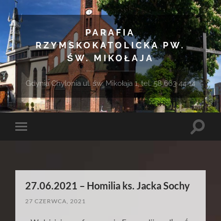
PARAFIA
RZYMSKOKATOLICKA PW.
ŚW. MIKOŁAJA
Gdynia Chylonia ul. św. Mikołaja 1, tel. 58 663 44 14
Toggle
Toggle
search
mobile
field
menu
27.06.2021 – Homilia ks. Jacka Sochy
27 CZERWCA, 2021