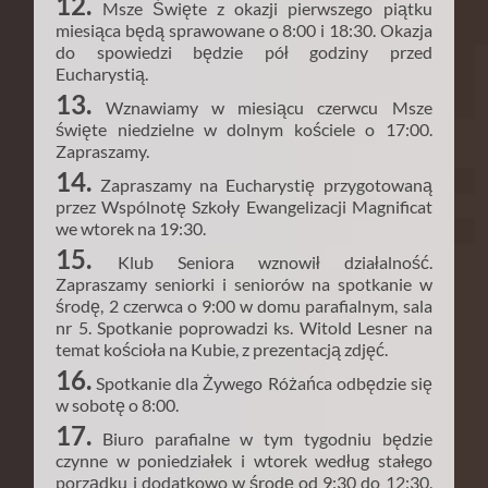
12.
Msze Święte z okazji pierwszego piątku
miesiąca będą sprawowane o 8:00 i 18:30. Okazja
do spowiedzi będzie pół godziny przed
Eucharystią.
13.
Wznawiamy w miesiącu czerwcu Msze
święte niedzielne w dolnym kościele o 17:00.
Zapraszamy.
14.
Zapraszamy na Eucharystię przygotowaną
przez Wspólnotę Szkoły Ewangelizacji Magnificat
we wtorek na 19:30.
15.
Klub Seniora wznowił działalność.
Zapraszamy seniorki i seniorów na spotkanie w
środę, 2 czerwca o 9:00 w domu parafialnym, sala
nr 5. Spotkanie poprowadzi ks. Witold Lesner na
temat kościoła na Kubie, z prezentacją zdjęć.
16.
Spotkanie dla Żywego Różańca odbędzie się
w sobotę o 8:00.
17.
Biuro parafialne w tym tygodniu będzie
czynne w poniedziałek i wtorek według stałego
porządku i dodatkowo w środę od 9:30 do 12:30.