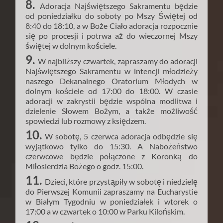
8.
Adoracja Najświętszego Sakramentu będzie
od poniedziałku do soboty po Mszy Świętej od
8:40 do 18:10, a w Boże Ciało adoracja rozpocznie
się po procesji i potrwa aż do wieczornej Mszy
świętej w dolnym kościele.
9.
W najbliższy czwartek, zapraszamy do adoracji
Najświętszego Sakramentu w intencji młodzieży
naszego Dekanalnego Oratorium Młodych w
dolnym kościele od 17:00 do 18:00. W czasie
adoracji w zakrystii będzie wspólna modlitwa i
dzielenie Słowem Bożym, a także możliwość
spowiedzi lub rozmowy z księdzem.
10.
W sobotę, 5 czerwca adoracja odbędzie się
wyjątkowo tylko do 15:30. A Nabożeństwo
czerwcowe będzie połączone z Koronką do
Miłosierdzia Bożego o godz. 15:00.
11.
Dzieci, które przystąpiły w sobotę i niedzielę
do Pierwszej Komunii zapraszamy na Eucharystie
w Białym Tygodniu w poniedziałek i wtorek o
17:00 a w czwartek o 10:00 w Parku Kilońskim.