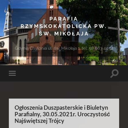
PARAFIA
RZYMSKOKATOLICKA PW.
ŚW. MIKOŁAJA
Gdynia Chylonia ul. św. Mikołaja 1, tel. 58 663 44 14
Toggle
Toggle
search
mobile
field
menu
Ogłoszenia Duszpasterskie i Biuletyn
Parafialny, 30.05.2021r. Uroczystość
Najświętszej Trójcy