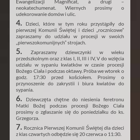
Ewangelizacji Magnificat, a drugi –
neokatechumenat. Wiernych prosimy o
udekorowanie domów i ulic.
4.
Dzieci, które w tym roku przystąpiły do
pierwszej Komunii Świętej i dzieci „rocznicowe”
zapraszamy do udziału w procesji w swoich
„pierwszokomunijnych” strojach.
5.
Zapraszamy dziewczynki w wieku
przedszkolnym oraz z klas I, II, III i IV, V do wzięcia
udziału w sypaniu kwiatków w czasie procesji
Bożego Ciała i podczas oktawy. Próba we wtorek o
godz. 17:30 przed kościołem. Prosimy o
przynoszenie do zakrystii i biura kwiatów do
sypania.
6.
Dziewczęta chętne do niesienia feretronu
Matki Bożej podczas procesji Bożego Ciała
prosimy o zgłaszanie się do poniedziałku do ks.
Grzegorza.
7.
Rocznica Pierwszej Komunii Świętej dla dzieci
z klas czwartych odbędzie się 20 czerwca o 11:30.