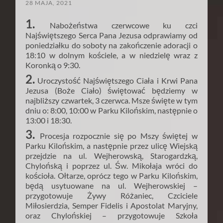
28 MAJA, 2021
1.
Nabożeństwa czerwcowe ku czci
Najświętszego Serca Pana Jezusa odprawiamy od
poniedziałku do soboty na zakończenie adoracji o
18:10 w dolnym kościele, a w niedzielę wraz z
Koronką o 9:30.
2.
Uroczystość Najświętszego Ciała i Krwi Pana
Jezusa (Boże Ciało) świętować będziemy w
najbliższy czwartek, 3 czerwca. Msze święte w tym
dniu o: 8:00, 10:00 w Parku Kilońskim, następnie o
13:00 i 18:30.
3.
Procesja rozpocznie się po Mszy świętej w
Parku Kilońskim, a następnie przez ulicę Wiejską
przejdzie na ul. Wejherowską, Starogardzką,
Chylońską i poprzez ul. Św. Mikołaja wróci do
kościoła. Ołtarze, oprócz tego w Parku Kilońskim,
będą usytuowane na ul. Wejherowskiej –
przygotowuje Żywy Różaniec, Czciciele
Miłosierdzia, Semper Fidelis i Apostolat Maryjny,
oraz Chylońskiej – przygotowuje Szkoła