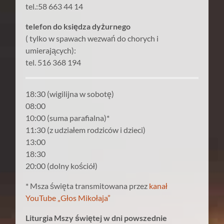
tel.:58 663 44 14
telefon do księdza dyżurnego
( tylko w spawach wezwań do chorych i
umierających):
tel. 516 368 194
18:30 (wigilijna w sobotę)
08:00
10:00 (suma parafialna)*
11:30 (z udziałem rodziców i dzieci)
13:00
18:30
20:00 (dolny kościół)
* Msza święta transmitowana przez
kanał
YouTube „Głos Mikołaja”
Liturgia Mszy świętej w dni powszednie