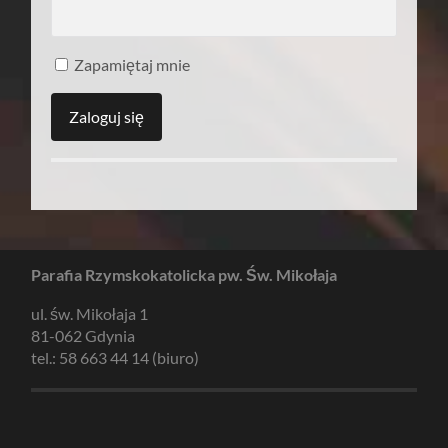
Zapamiętaj mnie
Parafia Rzymskokatolicka pw. Św. Mikołaja
ul. św. Mikołaja 1
81-062 Gdynia
tel.: 58 663 44 14 (biuro)