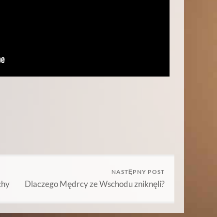
NASTĘPNY POST
chy
Dlaczego Mędrcy ze Wschodu zniknęli?