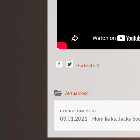
Podziel się
Aktualności
POPRZEDNI POST
03.01.2021 – Homilia ks. Jacka So