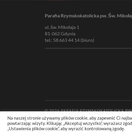
Parafia Rzymskokatolicka pw. Św. Mikoła
ul. św. Mikołaja 1
81-062 Gdynia
tel.: 58 663 44 14 (biuro)
© 2026
PARAFIA RZYMSKOKATOLICKA PW
Na naszej stronie używamy plików cookie, aby zapewnić Ci najba
powtarzając wizyty. Klikając „Akceptuj wszystko”, wyrażasz zg
„Ustawienia plików cookie”, aby wyrazić kontrolowaną zgodę.