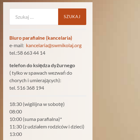
Szukaj:
Biuro parafialne (kancelaria)
e-mail:
kancelaria@swmikolaj.org
tel.:58 663 44 14
telefon do księdza dyżurnego
( tylko w spawach wezwań do
chorych i umierających):
tel. 516 368 194
18:30 (wigilijna w sobotę)
08:00
10:00 (suma parafialna)*
11:30 (z udziałem rodziców i dzieci)
13:00