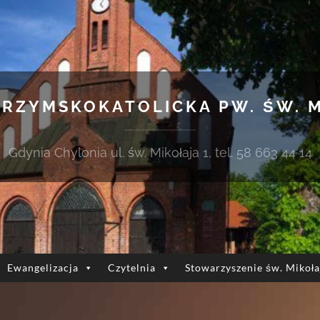
 RZYMSKOKATOLICKA PW. ŚW. 
Gdynia Chylonia ul. św. Mikołaja 1, tel. 58 663 44 14
Ewangelizacja
Czytelnia
Stowarzyszenie św. Mikoła