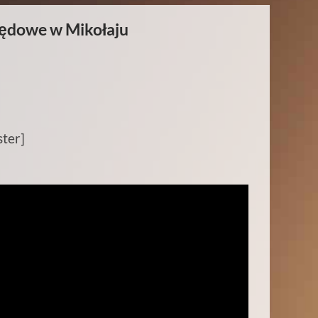
lędowe w Mikołaju
ster]