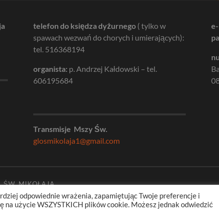
ja
telefon do księdza dyżurnego
( tylko w
e-
spawach wezwań do chorych i umierających):
pa
tel. 516368194
nu
organista:
p. Andrzej Kałdowski – tel.
B
606195684
08
Transmisje Mszy Św.
glosmikolaja1@gmail.com
. ŚW. MIKOŁAJA
rdziej odpowiednie wrażenia, zapamiętując Twoje preferencje i
odę na użycie WSZYSTKICH plików cookie. Możesz jednak odwiedzić