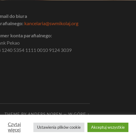
mail do biura
rafialnego:
kancelaria@swmikolaj.org
mer konta parafialnego:
ank Pekao
 1240 5354 1111 0010 9124 3039
THEME BY
ANDERS NOREN
—
W GÓRĘ ↑
Czytaj
Ustawienia plików cookie
Akceptuj wszystkie
więcej