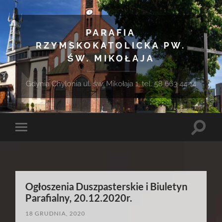
PARAFIA
RZYMSKOKATOLICKA PW.
ŚW. MIKOŁAJA
Gdynia Chylonia ul. św. Mikołaja 1, tel. 58 663 44 14
Toggle
Toggle
search
mobile
field
menu
Ogłoszenia Duszpasterskie i Biuletyn
Parafialny, 20.12.2020r.
18 GRUDNIA, 2020