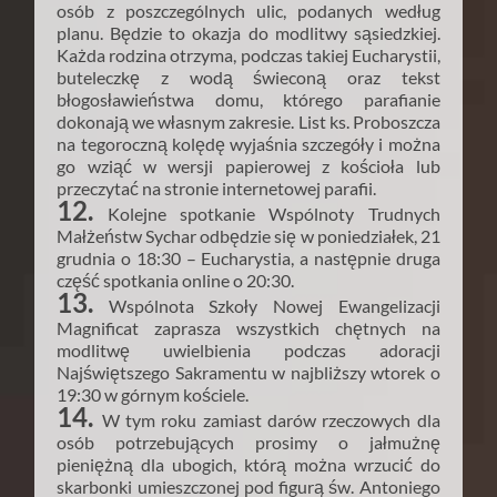
osób z poszczególnych ulic, podanych według
planu. Będzie to okazja do modlitwy sąsiedzkiej.
Każda rodzina otrzyma, podczas takiej Eucharystii,
buteleczkę z wodą świeconą oraz tekst
błogosławieństwa domu, którego parafianie
dokonają we własnym zakresie. List ks. Proboszcza
na tegoroczną kolędę wyjaśnia szczegóły i można
go wziąć w wersji papierowej z kościoła lub
przeczytać na stronie internetowej parafii.
12.
Kolejne spotkanie Wspólnoty Trudnych
Małżeństw Sychar odbędzie się w poniedziałek, 21
grudnia o 18:30 – Eucharystia, a następnie druga
część spotkania online o 20:30.
13.
Wspólnota Szkoły Nowej Ewangelizacji
Magnificat zaprasza wszystkich chętnych na
modlitwę uwielbienia podczas adoracji
Najświętszego Sakramentu w najbliższy wtorek o
19:30 w górnym kościele.
14.
W tym roku zamiast darów rzeczowych dla
osób potrzebujących prosimy o jałmużnę
pieniężną dla ubogich, którą można wrzucić do
skarbonki umieszczonej pod figurą św. Antoniego