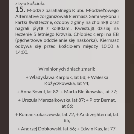
z tyłu kościoła.
15.
Młodzi z parafialnego Klubu Młodzieżowego
Alternative zorganizowali kiermasz. Sami wykonali
kartki świąteczne, ozdoby z gliny na choinkę oraz
nagrali płytę z kolędami. Kwestują dzisiaj na
leczenie 5 letniego Krzysia. Chłopiec cierpi na EB
(pęcherzowe oddzielanie się naskórka). Kiermasz
odbywa się przed kościołem między 10:00 a
14:00.
W minionych dniach zmarli:
+ Władysława Karpluk, lat 88; + Waleska
Kożyczkowska, lat 94;
+ Anna Sowul, lat 82; + Marta Bieńkowska, lat 77;
+ Urszula Marszałkowska, lat 87; + Piotr Bernat,
lat 66;
+ Roman Łukaszewski, lat 72; + Andrzej Sternal, lat
85;
+ Andrzej Dobkowski, lat 66; + Edwin Kas, lat 77;