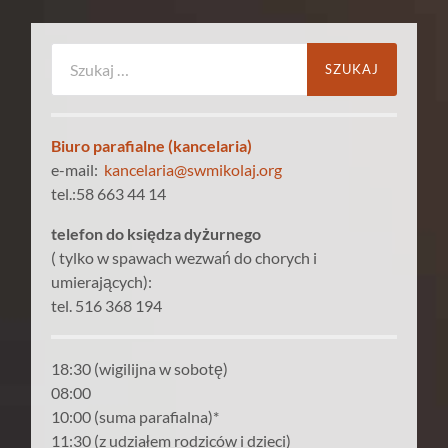
Szukaj:
Biuro parafialne (kancelaria)
e-mail:
kancelaria@swmikolaj.org
tel.:58 663 44 14
telefon do księdza dyżurnego
( tylko w spawach wezwań do chorych i
umierających):
tel. 516 368 194
18:30 (wigilijna w sobotę)
08:00
10:00 (suma parafialna)*
11:30 (z udziałem rodziców i dzieci)