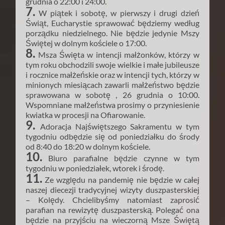
grudnia o 22:00 i 24:00.
7.
W piątek i sobotę, w pierwszy i drugi dzień
Świąt, Eucharystie sprawować będziemy według
porządku niedzielnego. Nie będzie jedynie Mszy
Świętej w dolnym kościele o 17:00.
8.
Msza Święta w intencji małżonków, którzy w
tym roku obchodzili swoje wielkie i małe jubileusze
i rocznice małżeńskie oraz w intencji tych, którzy w
minionych miesiącach zawarli małżeństwo będzie
sprawowana w sobotę , 26 grudnia o 10:00.
Wspomniane małżeństwa prosimy o przyniesienie
kwiatka w procesji na Ofiarowanie.
9.
Adoracja Najświętszego Sakramentu w tym
tygodniu odbędzie się od poniedziałku do środy
od 8:40 do 18:20 w dolnym kościele.
10.
Biuro parafialne będzie czynne w tym
tygodniu w poniedziałek, wtorek i środę.
11.
Ze względu na pandemię nie będzie w całej
naszej diecezji tradycyjnej wizyty duszpasterskiej
– Kolędy. Chcielibyśmy natomiast zaprosić
parafian na rewizytę duszpasterską. Polegać ona
będzie na przyjściu na wieczorną Msze Świętą