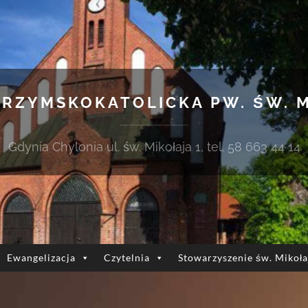
 RZYMSKOKATOLICKA PW. ŚW. 
Gdynia Chylonia ul. św. Mikołaja 1, tel. 58 663 44 14
Ewangelizacja
Czytelnia
Stowarzyszenie św. Mikoła