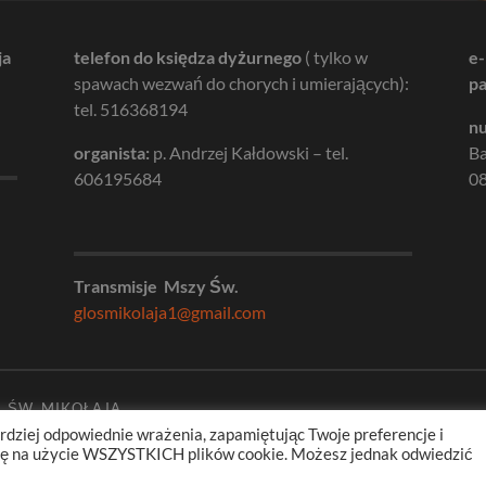
ja
telefon do księdza dyżurnego
( tylko w
e-
spawach wezwań do chorych i umierających):
pa
tel. 516368194
nu
organista:
p. Andrzej Kałdowski – tel.
B
606195684
08
Transmisje Mszy Św.
glosmikolaja1@gmail.com
. ŚW. MIKOŁAJA
rdziej odpowiednie wrażenia, zapamiętując Twoje preferencje i
odę na użycie WSZYSTKICH plików cookie. Możesz jednak odwiedzić