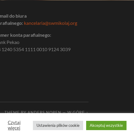
mail do biura
rafialnego:
kancelaria@swmikolaj.org
mer konta parafialnego:
ank Pekao
 1240 5354 1111 0010 9124 3039
THEME BY
ANDERS NOREN
—
W GÓRĘ ↑
Czytaj
Ustawienia plików cookie
Akceptuj wszystkie
więcej