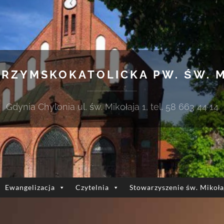
 RZYMSKOKATOLICKA PW. ŚW. 
Gdynia Chylonia ul. św. Mikołaja 1, tel. 58 663 44 14
Ewangelizacja
Czytelnia
Stowarzyszenie św. Mikoła