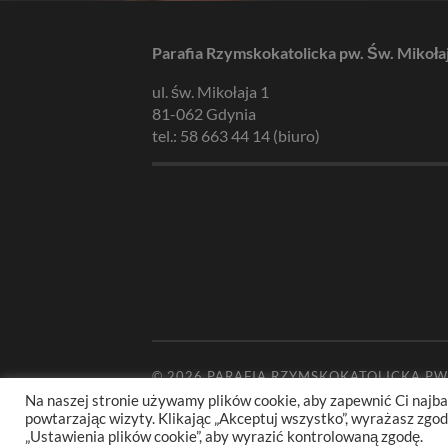
Parafia Rzymskokatolicka pw. Św. Mikoła
ul. św. Mikołaja 1
81-062 Gdynia
tel.: 58 663 44 14 (biuro)
© 2026
PARAFIA RZYMSKOKATOLICKA PW
Na naszej stronie używamy plików cookie, aby zapewnić Ci najba
powtarzając wizyty. Klikając „Akceptuj wszystko”, wyrażasz zg
„Ustawienia plików cookie”, aby wyrazić kontrolowaną zgodę.