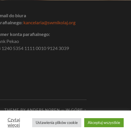
mail do biura
rafialnego:
kancelaria@swmikolaj.org
mer konta parafialnego:
ank Pekao
 1240 5354 1111 0010 9124 3039
THEME BY
ANDERS NOREN
—
W GÓRĘ ↑
Czytaj
Ustawienia plików cookie
Akceptuj wszystkie
więcej