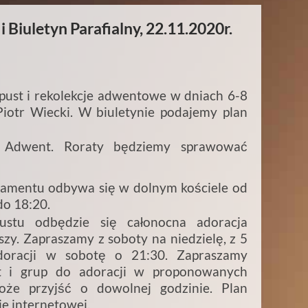
 Biuletyn Parafialny, 22.11.2020r.
dpust i rekolekcje adwentowe w dniach 6-8
Piotr Wiecki. W biuletynie podajemy plan
y Adwent. Roraty będziemy sprawować
amentu odbywa się w dolnym kościele od
do 18:20.
ustu odbędzie się całonocna adoracja
zy. Zapraszamy z soboty na niedzielę, z 5
doracji w sobotę o 21:30. Zapraszamy
ot i grup do adoracji w proponowanych
oże przyjść o dowolnej godzinie. Plan
ie internetowej.