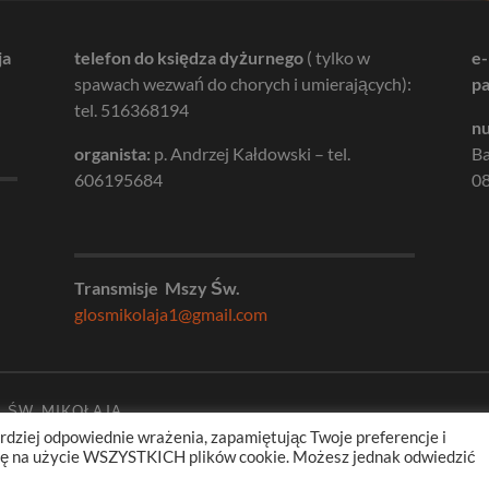
ja
telefon do księdza dyżurnego
( tylko w
e-
spawach wezwań do chorych i umierających):
pa
tel. 516368194
nu
organista:
p. Andrzej Kałdowski – tel.
B
606195684
08
Transmisje Mszy Św.
glosmikolaja1@gmail.com
. ŚW. MIKOŁAJA
rdziej odpowiednie wrażenia, zapamiętując Twoje preferencje i
odę na użycie WSZYSTKICH plików cookie. Możesz jednak odwiedzić