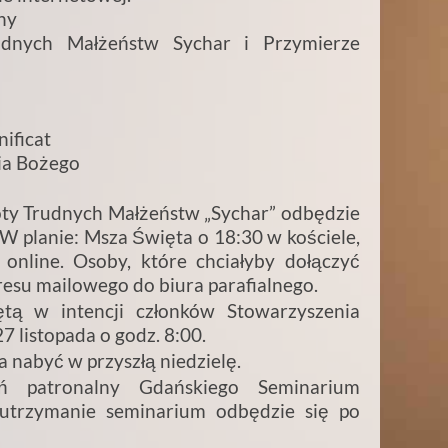
ny
udnych Małżeństw Sychar i Przymierze
ificat
zia Bożego
oty Trudnych Małżeństw „Sychar” odbędzie
. W planie: Msza Święta o 18:30 w kościele,
 online. Osoby, które chciałyby dołączyć
resu mailowego do biura parafialnego.
ą w intencji członków Stowarzyszenia
 listopada o godz. 8:00.
 nabyć w przyszłą niedzielę.
eń patronalny Gdańskiego Seminarium
utrzymanie seminarium odbędzie się po