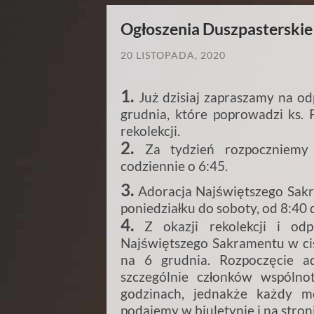
Ogłoszenia Duszpasterskie i
20 LISTOPADA, 2020
/
1.
Już dzisiaj zapraszamy na o
grudnia, które poprowadzi ks. 
rekolekcji.
2.
Za tydzień rozpoczniem
codziennie o 6:45.
3.
Adoracja Najświętszego Sakr
poniedziałku do soboty, od 8:40 
4.
Z okazji rekolekcji i odp
Najświętszego Sakramentu w cis
na 6 grudnia. Rozpoczęcie a
szczególnie członków wspóln
godzinach, jednakże każdy m
podajemy w biuletynie i na stron