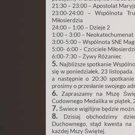
21:30 – 23:00 – Apostolat Maryj
23:00-24:00 – Wspólnota Tr
Miłosierdzia
24:00 – 1:00 – Dzieje 2
1:00 – 3:00 – Neokatechumenat
3:00-5:00 – Wspólnota SNE Magn
5:00- 6:00 – Czciciele Miłosierd
6:00-7:30 – Żywy Różaniec
5.
Najbliższe spotkanie Wspóln
się w poniedziałek, 23 listopada
a następnie o 20:30 spotkanie
prosimy o przesłanie swojego ad
6.
Zapraszamy na Mszę Święt
Cudownego Medalika w piątek, 27
7.
Świece wigilijne będzie można
8.
Dzisiaj obchodzimy dzi
Duchownego, stąd kwesta na 
każdej Mszy Świętej.