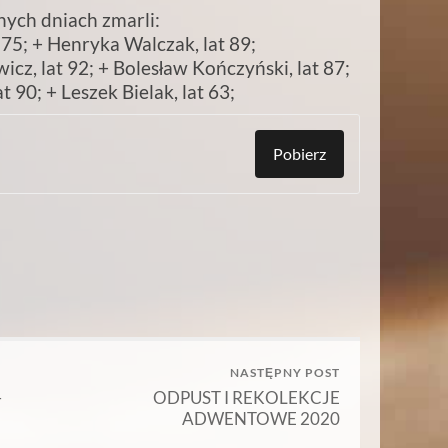
ych dniach zmarli:
t 75; + Henryka Walczak, lat 89;
z, lat 92; + Bolesław Kończyński, lat 87;
t 90; + Leszek Bielak, lat 63;
Pobierz
NASTĘPNY POST
–
ODPUST I REKOLEKCJE
ADWENTOWE 2020