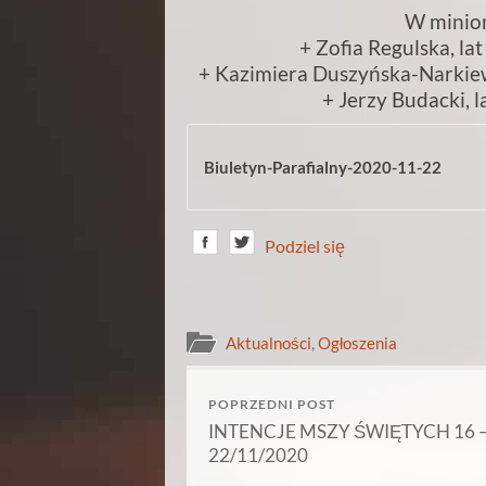
W minion
+ Zofia Regulska, la
+ Kazimiera Duszyńska-Narkiewic
+ Jerzy Budacki, la
Biuletyn-Parafialny-2020-11-22
Podziel się
Aktualności
,
Ogłoszenia
POPRZEDNI POST
INTENCJE MSZY ŚWIĘTYCH 16 
22/11/2020