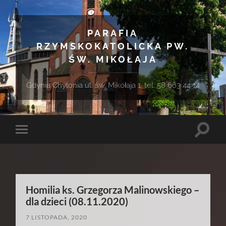
PARAFIA
RZYMSKOKATOLICKA PW.
ŚW. MIKOŁAJA
Gdynia Chylonia ul. św. Mikołaja 1, tel. 58 663 44 14
Toggle
Toggle
search
mobile
field
menu
Homilia ks. Grzegorza Malinowskiego –
dla dzieci (08.11.2020)
7 LISTOPADA, 2020