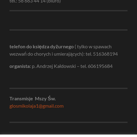
tel.: 58 663 44 14 (biuro)
telefon do księdza dyżurnego
( tylko w spawach
wezwań do chorych i umierających): tel. 516368194
organista:
p. Andrzej Kałdowski – tel. 606195684
Transmisje Mszy Św.
glosmikolaja1@gmail.com