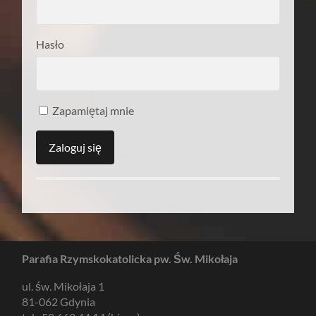
Hasło
Zapamiętaj mnie
Parafia Rzymskokatolicka pw. Św. Mikołaja
ul. św. Mikołaja 1
81-062 Gdynia