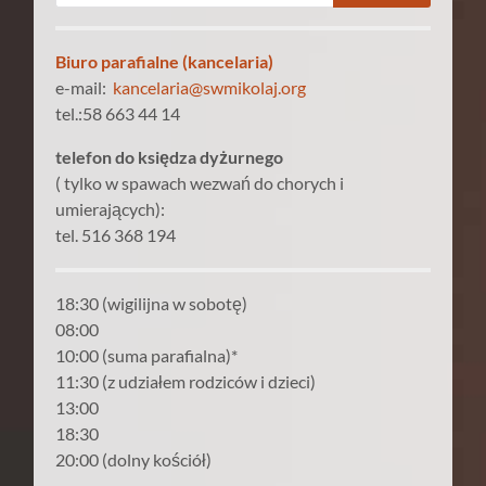
Biuro parafialne (kancelaria)
e-mail:
kancelaria@swmikolaj.org
tel.:58 663 44 14
telefon do księdza dyżurnego
( tylko w spawach wezwań do chorych i
umierających):
tel. 516 368 194
18:30 (wigilijna w sobotę)
08:00
10:00 (suma parafialna)*
11:30 (z udziałem rodziców i dzieci)
13:00
18:30
20:00 (dolny kościół)