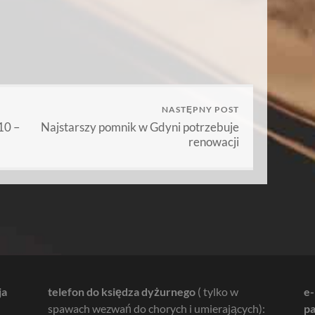
NASTĘPNY POST
0 –
Najstarszy pomnik w Gdyni potrzebuje
renowacji
ja
telefon do księdza dyżurnego
( tylko w
e-
spawach wezwań do chorych i umierających):
pa