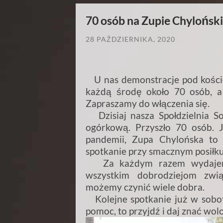
70 osób na Zupie Chyloński
28 PAŹDZIERNIKA, 2020
/
U nas demonstracje pod kości
każdą środę około 70 osób, 
Zapraszamy do włączenia się.
Dzisiaj nasza Społdzielnia So
ogórkową. Przyszło 70 osób. J
pandemii, Zupa Chylońska to 
spotkanie przy smacznym posiłku
Za każdym razem wydajemy 
wszystkim dobrodziejom zwi
możemy czynić wiele dobra.
Kolejne spotkanie już w sobotę
pomoc, to przyjdź i daj znać wol