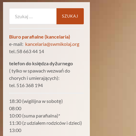
Szukaj:
Biuro parafialne (kancelaria)
e-mail:
kancelaria@swmikolaj.org
tel.:58 663 44 14
telefon do księdza dyżurnego
( tylko w spawach wezwań do
chorych i umierających):
tel. 516 368 194
18:30 (wigilijna w sobotę)
08:00
10:00 (suma parafialna)*
11:30 (z udziałem rodziców i dzieci)
13:00