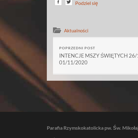
Podziel się
Aktualności
POPRZEDNI POST
INTENCJE MSZY ŚWIĘTYCH 26/1
01/11/2020
Parafia Rzymskokatolicka pw. Św. Mikoła