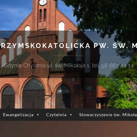
 RZYMSKOKATOLICKA PW. ŚW. 
Gdynia Chylonia ul. św. Mikołaja 1, tel. 58 663 44 14
Ewangelizacja
Czytelnia
Stowarzyszenie św. Mikoła