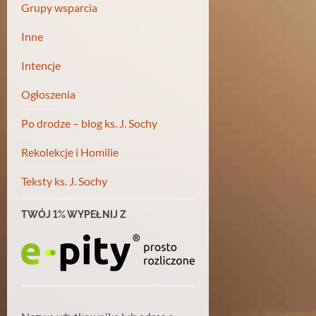
Grupy wsparcia
Inne
Intencje
Ogłoszenia
Po drodze – blog ks. J. Sochy
Rekolekcje i Homilie
Teksty ks. J. Sochy
TWÓJ 1% WYPEŁNIJ Z