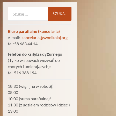
Szukaj:
Biuro parafialne (kancelaria)
e-mail:
kancelaria@swmikolaj.org
tel.:58 663 44 14
telefon do księdza dyżurnego
( tylko w spawach wezwań do
chorych i umierających):
tel. 516 368 194
18:30 (wigilijna w sobotę)
08:00
10:00 (suma parafialna)*
11:30 (z udziałem rodziców i dzieci)
13:00