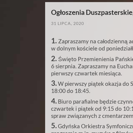
Ogłoszenia Duszpasterskie,
31 LIPCA, 2020
/
1.
Zapraszamy na całodzienną a
w dolnym kościele od poniedział
2.
Święto Przemienienia Pański
6 sierpnia. Zapraszamy na Euchar
pierwszy czwartek miesiąca.
3.
W pierwszy piątek okazja do S
18:00 do 18:45.
4.
Biuro parafialne będzie czynne
czwartek i piątek od 9:15 do 10:
spraw związanych z cmentarzem
5.
Gdyńska Orkiestra Symfoniczn