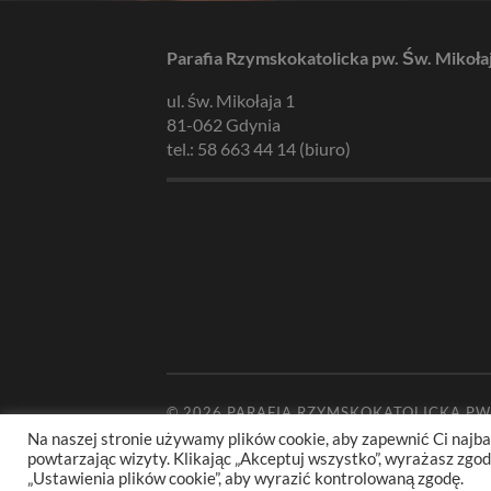
Parafia Rzymskokatolicka pw. Św. Mikoła
ul. św. Mikołaja 1
81-062 Gdynia
tel.: 58 663 44 14 (biuro)
© 2026
PARAFIA RZYMSKOKATOLICKA PW
Na naszej stronie używamy plików cookie, aby zapewnić Ci najba
powtarzając wizyty. Klikając „Akceptuj wszystko”, wyrażasz zg
„Ustawienia plików cookie”, aby wyrazić kontrolowaną zgodę.