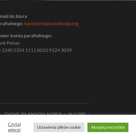
mail do biura
rafialnego:
kancelaria@swmikolaj.org
mer konta parafialnego:
ank Pekao
 1240 5354 1111 0010 9124 3039
THEME BY
ANDERS NOREN
—
W GÓRĘ ↑
Czytaj
Ustawienia plików cookie
Akceptuj wszystkie
więcej