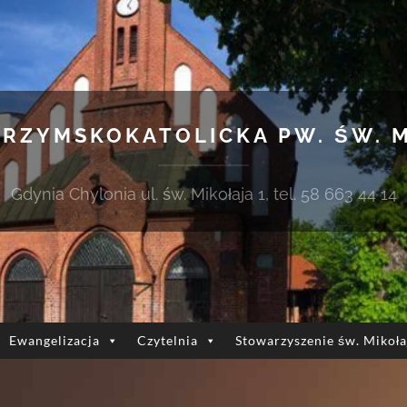
 RZYMSKOKATOLICKA PW. ŚW. 
Gdynia Chylonia ul. św. Mikołaja 1, tel. 58 663 44 14
Ewangelizacja
Czytelnia
Stowarzyszenie św. Mikoła