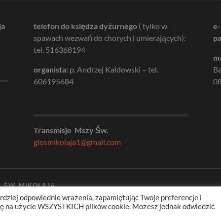
ja
telefon do księdza dyżurnego
( tylko w
e-
spawach wezwań do chorych i umierających):
pa
tel. 516368194
nu
organista:
p. Andrzej Kałdowski – tel.
B
606195684
08
Transmisje Mszy Św.
glosmikolaja1@gmail.com
. ŚW. MIKOŁAJA
rdziej odpowiednie wrażenia, zapamiętując Twoje preferencje i
odę na użycie WSZYSTKICH plików cookie. Możesz jednak odwiedzić