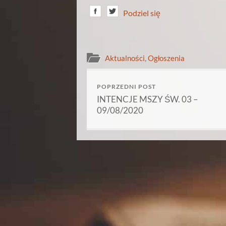
Podziel się
Aktualności
,
Ogłoszenia
POPRZEDNI POST
INTENCJE MSZY ŚW. 03 –
09/08/2020