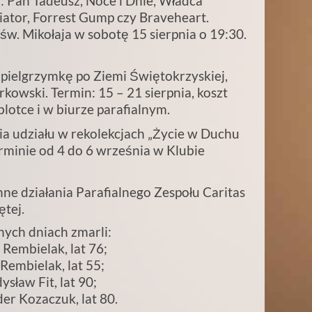
: Pan Tadeusz, Noce i Dnie, Władca
diator, Forrest Gump czy Braveheart.
św. Mikołaja w sobotę 15 sierpnia o 19:30.
 pielgrzymkę po Ziemi Świętokrzyskiej,
rkowski. Termin: 15 – 21 sierpnia, koszt
blotce i w biurze parafialnym.
ia udziału w rekolekcjach „Życie w Duchu
rminie od 4 do 6 września w Klubie
ne działania Parafialnego Zespołu Caritas
ętej.
ych dniach zmarli:
 Rembielak, lat 76;
 Rembielak, lat 55;
ysław Fit, lat 90;
er Kozaczuk, lat 80.