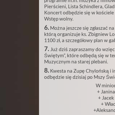
programie m.in. muzyka z filmów
Pierścieni, Lista Schindlera, Gla
Koncert odbędzie się w kościele 
Wstęp wolny.
6.
Można jeszcze się zgłaszać na
którą organizuje ks. Zbigniew Lo
1100 zł, a szczegółowy plan w ga
7.
Już dziś zapraszamy do wzięc
Świętym”, które odbędą się w te
Muzycznym na starej plebani.
8.
Kwesta na Zupę Chylońską i in
odbędzie się dzisiaj po Mszy Świ
W minion
+ Janina
+ Jacek
+ Wład
+Aleksand