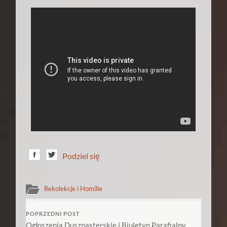
Podziel się
Rekolekcje i Homilie
POPRZEDNI POST
Ogłoszenia Duszpasterskie i Biuletyn Parafialny,