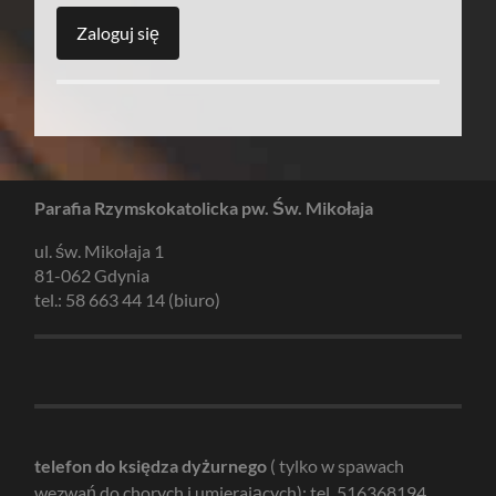
Parafia Rzymskokatolicka pw. Św. Mikołaja
ul. św. Mikołaja 1
81-062 Gdynia
tel.: 58 663 44 14 (biuro)
telefon do księdza dyżurnego
( tylko w spawach
wezwań do chorych i umierających): tel. 516368194