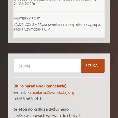
21.06.2020r.
NASTĘPNY POST
21.06.2020 – Msza święta z nauką rekolekcyjną o.
Jacka Szymczaka OP
Szukaj:
Biuro parafialne (kancelaria)
e-mail:
kancelaria@swmikolaj.org
tel.:58 663 44 14
telefon do księdza dyżurnego
( tylko w spawach wezwań do chorych i