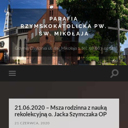
PARAFIA
RZYMSKOKATOLICKA PW.
ŚW. MIKOŁAJA
Gdynia Chylonia ul. św. Mikołaja 1, tel. 58 663 44 14
Toggle
Toggle
search
mobile
field
menu
21.06.2020 – Msza rodzinna z nauką
rekolekcyjną o. Jacka Szymczaka OP
21 CZERWCA, 2020