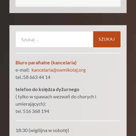
Szukaj:
Biuro parafialne (kancelaria)
e-mail:
kancelaria@swmikolaj.org
tel.:58 663 44 14
telefon do księdza dyżurnego
( tylko w spawach wezwań do chorych i
umierających):
tel. 516 368 194
18:30 (wigilijna w sobotę)