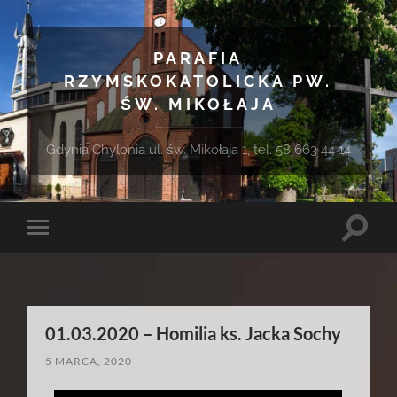
PARAFIA
RZYMSKOKATOLICKA PW.
ŚW. MIKOŁAJA
Gdynia Chylonia ul. św. Mikołaja 1, tel. 58 663 44 14
Toggle
Toggle
search
mobile
field
menu
01.03.2020 – Homilia ks. Jacka Sochy
5 MARCA, 2020