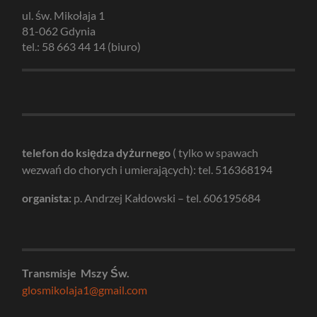
ul. św. Mikołaja 1
81-062 Gdynia
tel.: 58 663 44 14 (biuro)
telefon do księdza dyżurnego
( tylko w spawach
wezwań do chorych i umierających): tel. 516368194
organista:
p. Andrzej Kałdowski – tel. 606195684
Transmisje Mszy Św.
glosmikolaja1@gmail.com