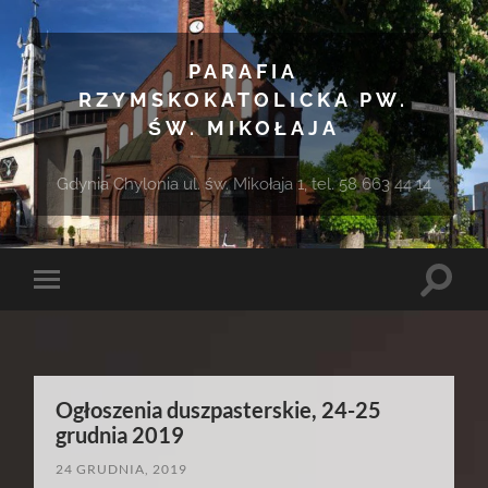
PARAFIA
RZYMSKOKATOLICKA PW.
ŚW. MIKOŁAJA
Gdynia Chylonia ul. św. Mikołaja 1, tel. 58 663 44 14
Toggle
Toggle
search
mobile
field
menu
Ogłoszenia duszpasterskie, 24-25
grudnia 2019
24 GRUDNIA, 2019