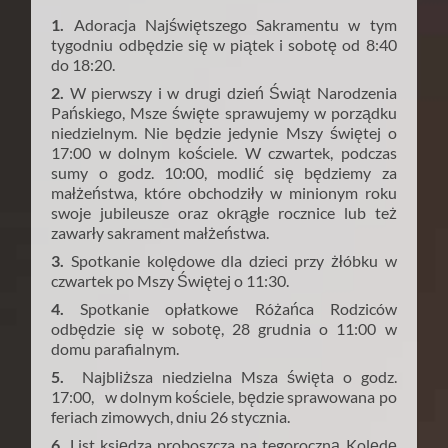
1.
Adoracja Najświętszego Sakramentu w tym
tygodniu odbędzie się w piątek i sobotę od 8:40
do 18:20.
2.
W pierwszy i w drugi dzień Świąt Narodzenia
Pańskiego, Msze święte sprawujemy w porządku
niedzielnym. Nie będzie jedynie Mszy świętej o
17:00 w dolnym kościele. W czwartek, podczas
sumy o godz. 10:00, modlić się będziemy za
małżeństwa, które obchodziły w minionym roku
swoje jubileusze oraz okrągłe rocznice lub też
zawarły sakrament małżeństwa.
3.
Spotkanie kolędowe dla dzieci przy żłóbku w
czwartek po Mszy Świętej o 11:30.
4.
Spotkanie opłatkowe Różańca Rodziców
odbędzie się w sobotę, 28 grudnia o 11:00 w
domu parafialnym.
5.
Najbliższa niedzielna Msza święta o godz.
17:00, w dolnym kościele, będzie sprawowana po
feriach zimowych, dniu 26 stycznia.
6.
List księdza proboszcza na tegoroczną Kolędę