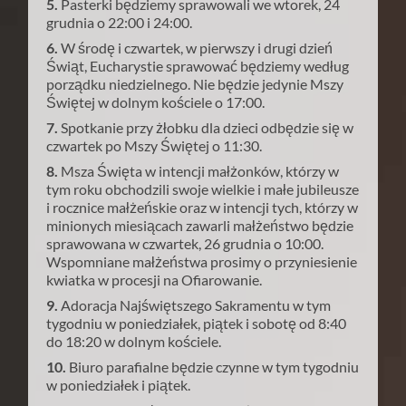
5.
Pasterki będziemy sprawowali we wtorek, 24
grudnia o 22:00 i 24:00.
6.
W środę i czwartek, w pierwszy i drugi dzień
Świąt, Eucharystie sprawować będziemy według
porządku niedzielnego. Nie będzie jedynie Mszy
Świętej w dolnym kościele o 17:00.
7.
Spotkanie przy żłobku dla dzieci odbędzie się w
czwartek po Mszy Świętej o 11:30.
8.
Msza Święta w intencji małżonków, którzy w
tym roku obchodzili swoje wielkie i małe jubileusze
i rocznice małżeńskie oraz w intencji tych, którzy w
minionych miesiącach zawarli małżeństwo będzie
sprawowana w czwartek, 26 grudnia o 10:00.
Wspomniane małżeństwa prosimy o przyniesienie
kwiatka w procesji na Ofiarowanie.
9.
Adoracja Najświętszego Sakramentu w tym
tygodniu w poniedziałek, piątek i sobotę od 8:40
do 18:20 w dolnym kościele.
10.
Biuro parafialne będzie czynne w tym tygodniu
w poniedziałek i piątek.