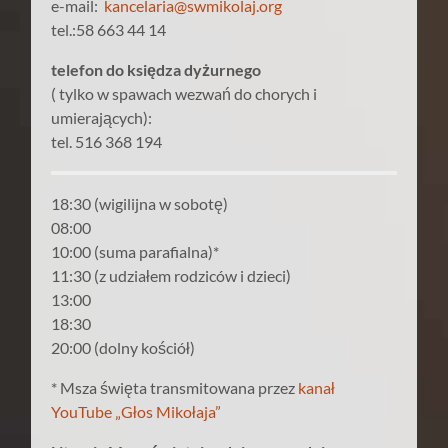
e-mail:
kancelaria@swmikolaj.org
tel.:58 663 44 14
telefon do księdza dyżurnego
( tylko w spawach wezwań do chorych i
umierających):
tel. 516 368 194
18:30 (wigilijna w sobotę)
08:00
10:00 (suma parafialna)*
11:30 (z udziałem rodziców i dzieci)
13:00
18:30
20:00 (dolny kościół)
* Msza święta transmitowana przez
kanał
YouTube „Głos Mikołaja”