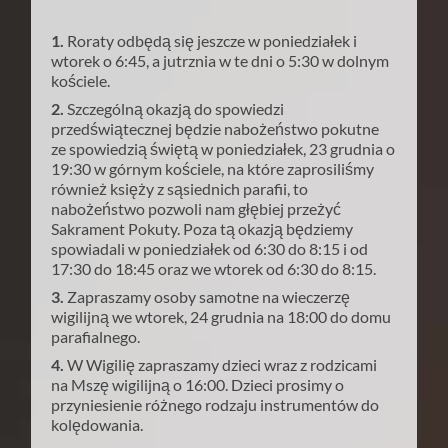
1.
Roraty odbędą się jeszcze w poniedziałek i
wtorek o 6:45, a jutrznia w te dni o 5:30 w dolnym
kościele.
2.
Szczególną okazją do spowiedzi
przedświątecznej będzie nabożeństwo pokutne
ze spowiedzią świętą w poniedziałek, 23 grudnia o
19:30 w górnym kościele, na które zaprosiliśmy
również księży z sąsiednich parafii, to
nabożeństwo pozwoli nam głębiej przeżyć
Sakrament Pokuty. Poza tą okazją będziemy
spowiadali w poniedziałek od 6:30 do 8:15 i od
17:30 do 18:45 oraz we wtorek od 6:30 do 8:15.
3.
Zapraszamy osoby samotne na wieczerzę
wigilijną we wtorek, 24 grudnia na 18:00 do domu
parafialnego.
4.
W Wigilię zapraszamy dzieci wraz z rodzicami
na Mszę wigilijną o 16:00. Dzieci prosimy o
przyniesienie różnego rodzaju instrumentów do
kolędowania.