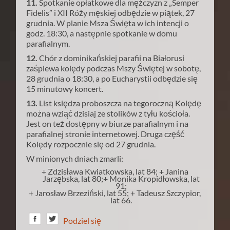
11.
Spotkanie opłatkowe dla mężczyzn z „Semper
Fidelis” i XII Róży męskiej odbędzie w piątek, 27
grudnia. W planie Msza Święta w ich intencji o
godz. 18:30, a następnie spotkanie w domu
parafialnym.
12.
Chór z dominikańskiej parafii na Białorusi
zaśpiewa kolędy podczas Mszy Świętej w sobotę,
28 grudnia o 18:30, a po Eucharystii odbędzie się
15 minutowy koncert.
13.
List księdza proboszcza na tegoroczną Kolędę
można wziąć dzisiaj ze stolików z tyłu kościoła.
Jest on też dostępny w biurze parafialnym i na
parafialnej stronie internetowej. Druga część
Kolędy rozpocznie się od 27 grudnia.
W minionych dniach zmarli:
+ Zdzisława Kwiatkowska, lat 84; + Janina
Jarzębska, lat 80;
+ Monika Kropidłowska, lat
91;
+ Jarosław Brzeziński, lat 55; + Tadeusz Szczypior,
lat 66.
Podziel się