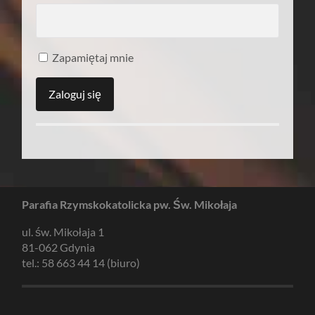
Zapamiętaj mnie
Parafia Rzymskokatolicka pw. Św. Mikołaja
ul. św. Mikołaja 1
81-062 Gdynia
tel.: 58 663 44 14 (biuro)