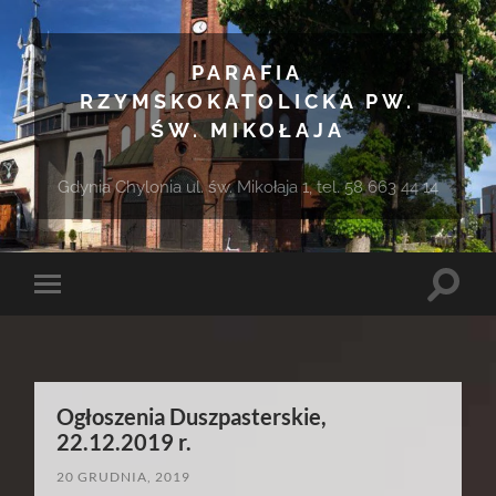
PARAFIA
RZYMSKOKATOLICKA PW.
ŚW. MIKOŁAJA
Gdynia Chylonia ul. św. Mikołaja 1, tel. 58 663 44 14
Toggle
Toggle
search
mobile
field
menu
Ogłoszenia Duszpasterskie,
22.12.2019 r.
20 GRUDNIA, 2019