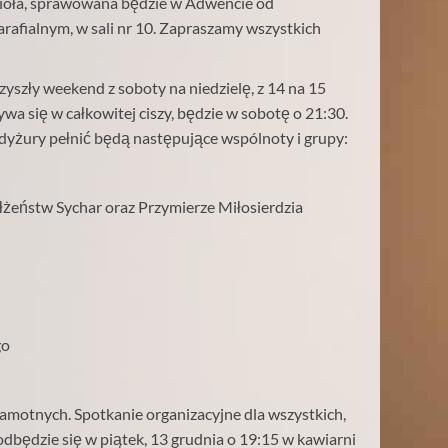
cioła, sprawowana będzie w Adwencie od
rafialnym, w sali nr 10. Zapraszamy wszystkich
yszły weekend z soboty na niedzielę, z 14 na 15
wa się w całkowitej ciszy, będzie w sobotę o 21:30.
łe dyżury pełnić będą następujące wspólnoty i grupy:
eństw Sychar oraz Przymierze Miłosierdzia
go
samotnych. Spotkanie organizacyjne dla wszystkich,
odbędzie się w piątek, 13 grudnia o 19:15 w kawiarni