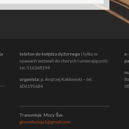
ja
telefon do księdza dyżurnego
( tylko w
e-
spawach wezwań do chorych i umierających):
pa
tel. 516368194
nu
organista:
p. Andrzej Kałdowski – tel.
B
606195684
08
Transmisje Mszy Św.
glosmikolaja1@gmail.com