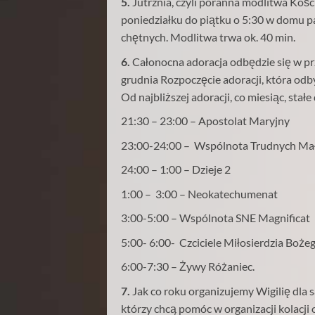
5.
Jutrznia, czyli poranna modlitwa Koś
poniedziałku do piątku o 5:30 w domu pa
chętnych. Modlitwa trwa ok. 40 min.
6.
Całonocna adoracja odbędzie się w prz
grudnia Rozpoczęcie adoracji, która odby
Od najbliższej adoracji, co miesiąc, sta
21:30 – 23:00 – Apostolat Maryjny
23:00-24:00 – Wspólnota Trudnych Małż
24:00 – 1:00 – Dzieje 2
1:00 – 3:00 – Neokatechumenat
3:00-5:00 – Wspólnota SNE Magnificat
5:00- 6:00- Czciciele Miłosierdzia Boże
6:00-7:30 – Żywy Różaniec.
7.
Jak co roku organizujemy Wigilię dla 
którzy chcą pomóc w organizacji kolacji 