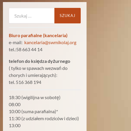
Szukaj:
Biuro parafialne (kancelaria)
e-mail:
kancelaria@swmikolaj.org
tel.:58 663 44 14
telefon do księdza dyżurnego
( tylko w spawach wezwań do
chorych i umierających):
tel. 516 368 194
18:30 (wigilijna w sobotę)
08:00
10:00 (suma parafialna)*
11:30 (z udziałem rodziców i dzieci)
13:00