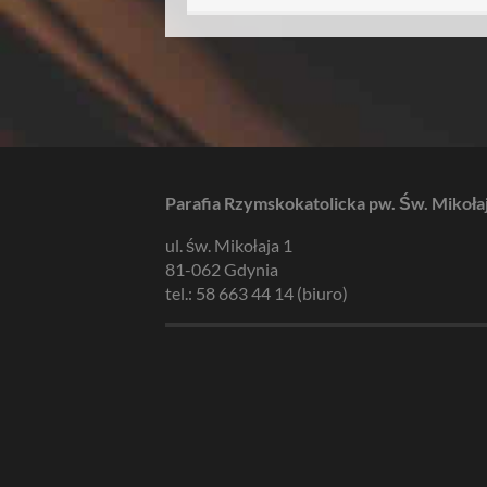
Parafia Rzymskokatolicka pw. Św. Mikoła
ul. św. Mikołaja 1
81-062 Gdynia
tel.: 58 663 44 14 (biuro)