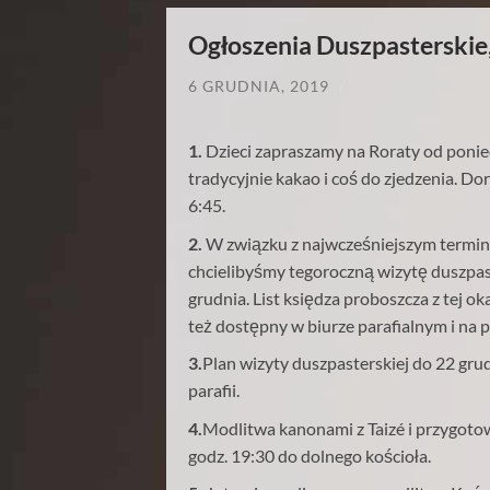
Ogłoszenia Duszpasterskie,
6 GRUDNIA, 2019
/
1.
Dzieci zapraszamy na Roraty od ponie
tradycyjnie kakao i coś do zjedzenia. D
6:45.
2.
W związku z najwcześniejszym termin
chcielibyśmy tegoroczną wizytę duszpa
grudnia. List księdza proboszcza z tej ok
też dostępny w biurze parafialnym i na p
3.
Plan wizyty duszpasterskiej do 22 gru
parafii.
4.
Modlitwa kanonami z
Taizé i przygot
godz. 19:30 do dolnego kościoła.