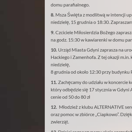
domu parafialnego.
8.
Msza Święta z modlitwą w intencji up
niedzielę, 15 grudnia o 18:30. Zapraszam
9.
Czciciele Miłosierdzia Bożego zaprasz
na godz. 15:30 w kawiarenki w domu par
10.
Urząd Miasta Gdyni zaprasza na urocz
Hackiego i Zamenhofa. Z tej okazji m.in
niedzielę,
8 grudnia od około 12:30 przy budynku 
11.
Zachęcamy do udziału w koncercie 
który odbędzie się 17 stycznia w Gdyni 
cenie
od 50 do 80 zł
12.
Młodzież z klubu ALTERNATIVE serd
oraz pomoc w zbiórce „Ciapkowo”. Dzię
zwierząt.
13.
Dzisiaj rozpoczynamy akcja sprzeda