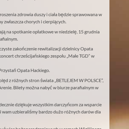
roszenia zdrowia duszy i ciała będzie sprawowana w
y zwłaszcza chorych i cierpiących.
ają na spotkanie opłatkowe w niedzielę, 15 grudnia
afialnym.
yste zakończenie rewitalizacji dzielnicy Opata
. koncert chrześcijańskiego zespołu „Małe TGD” w
Przystań Opata Hackiego.
kolęd z różnych stron świata „BETLEJEM W POLSCE”,
Arenie. Bilety można nabyć w biurze parafialnym w
ecznie dziękuje wszystkim darczyńcom za wsparcie
ki wam uzbieraliśmy bardzo dużo różnych darów dla
ży świec bożonarodzeniowych w ramach Wigilijnego