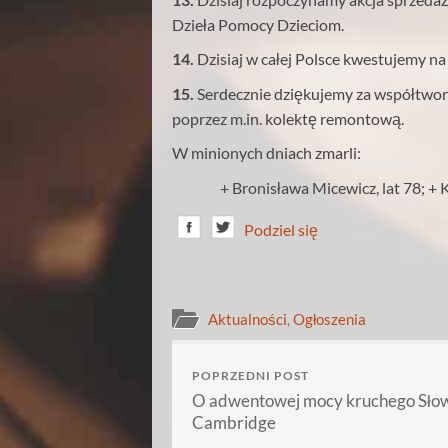
Dzieła Pomocy Dzieciom.
14.
Dzisiaj w całej Polsce kwestujemy n
15.
Serdecznie dziękujemy za współtwo
poprzez m.in. kolektę remontową.
W minionych dniach zmarli:
+ Bronisława Micewicz, lat 78; + Ka
Podziel się
Aktualności
,
Ogłoszenia
POPRZEDNI POST
O adwentowej mocy kruchego Słow
Cambridge