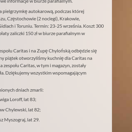
owe informacje w biurze parafialnym.
 na pielgrzymkę autokarową, podczas której
szu, Częstochowie (2 noclegi), Krakowie,
dlach i Toruniu. Termin: 23-25 września. Koszt 300
płaty zaliczki 150 zł w biurze parafialnym w
espołu Caritas i na Zupę Chylońską odbędzie się
ny piątek otworzyliśmy kuchnię dla Caritas na
a zespołu Caritas, w tym i magazyn, zostały
ioła. Dziękujemy wszystkim wspomagającym
ionych dniach zmarli:
wiga Loroff, lat 83;
aw Chylewski, lat 82;
z Myszograj, lat 29.