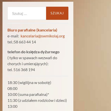
Szukaj:
Biuro parafialne (kancelaria)
e-mail:
kancelaria@swmikolaj.org
tel.:58 663 44 14
telefon do księdza dyżurnego
( tylko w spawach wezwań do
chorych i umierających):
tel. 516 368 194
18:30 (wigilijna w sobotę)
08:00
10:00 (suma parafialna)*
11:30 (z udziałem rodziców i dzieci)
13:00