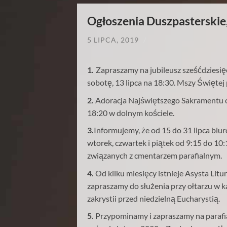
Ogłoszenia Duszpasterskie,
5 LIPCA, 2019
/
1.
Zapraszamy na jubileusz sześćdziesięc
sobotę, 13 lipca na 18:30. Mszy Święte
2.
Adoracja Najświętszego Sakramentu o
18:20 w dolnym kościele.
3.
Informujemy, że od 15 do 31 lipca biur
wtorek, czwartek i piątek od 9:15 do 10
związanych z cmentarzem parafialnym.
4.
Od kilku miesięcy istnieje Asysta Lit
zapraszamy do służenia przy ołtarzu w k
zakrystii przed niedzielną Eucharystią.
5.
Przypominamy i zapraszamy na parafial