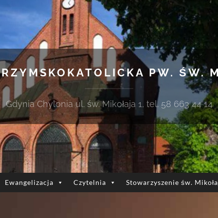
 RZYMSKOKATOLICKA PW. ŚW. 
Gdynia Chylonia ul. św. Mikołaja 1, tel. 58 663 44 14
Ewangelizacja
Czytelnia
Stowarzyszenie św. Mikoła