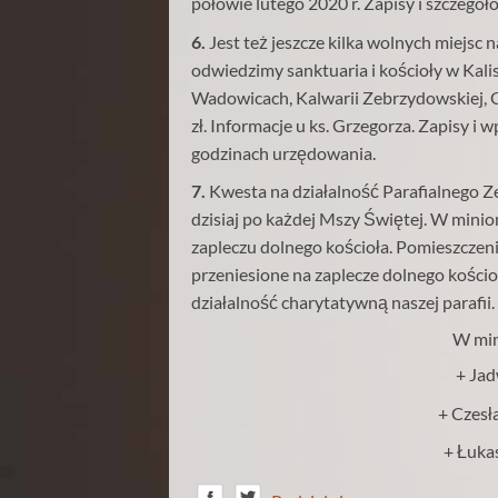
połowie lutego 2020 r. Zapisy i szczegół
6.
Jest też jeszcze kilka wolnych miejsc
odwiedzimy sanktuaria i kościoły w Kali
Wadowicach, Kalwarii Zebrzydowskiej, Gi
zł. Informacje u ks. Grzegorza. Zapisy i w
godzinach urzędowania.
7.
Kwesta na działalność Parafialnego Z
dzisiaj po każdej Mszy Świętej. W minio
zapleczu dolnego kościoła. Pomieszczeni
przeniesione na zaplecze dolnego kośc
działalność charytatywną naszej parafii.
W min
+ Jad
+ Czesł
+ Łukas