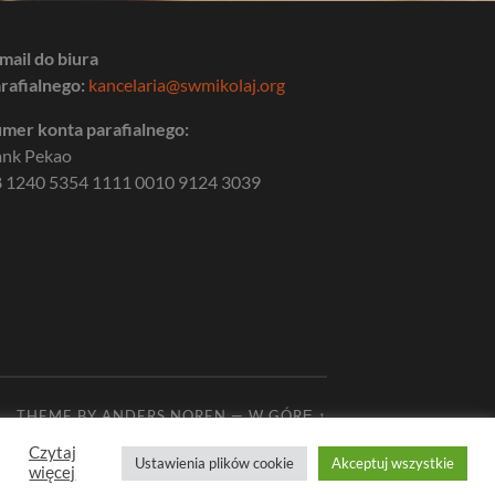
mail do biura
rafialnego:
kancelaria@swmikolaj.org
mer konta parafialnego:
ank Pekao
 1240 5354 1111 0010 9124 3039
THEME BY
ANDERS NOREN
—
W GÓRĘ ↑
Czytaj
Ustawienia plików cookie
Akceptuj wszystkie
więcej