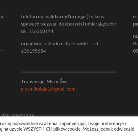
ja
telefon do księdza dyżurnego
( tylko w
e-
spawach wezwań do chorych i umierających):
pa
tel. 516368194
nu
organista:
p. Andrzej Kałdowski – tel.
B
606195684
08
Transmisje Mszy Św.
glosmikolaja1@gmail.com
. ŚW. MIKOŁAJA
rdziej odpowiednie wrażenia, zapamiętując Twoje preferencje i
odę na użycie WSZYSTKICH plików cookie. Możesz jednak odwiedzić