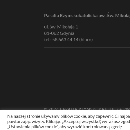
Parafia Rzymskokatolicka pw. Św. Mikoła
ul. św. Mikołaja 1
81-062 Gdynia
tel.: 58 663 44 14 (biuro)
© 2026
PARAFIA RZYMSKOKATOLICKA PW
Na naszej stronie używamy plików cookie, aby zapewnić Ci najba
powtarzając wizyty. Klikając „Akceptuj wszystko”, wyrażasz zg
„Ustawienia plików cookie”, aby wyrazić kontrolowaną zgodę.