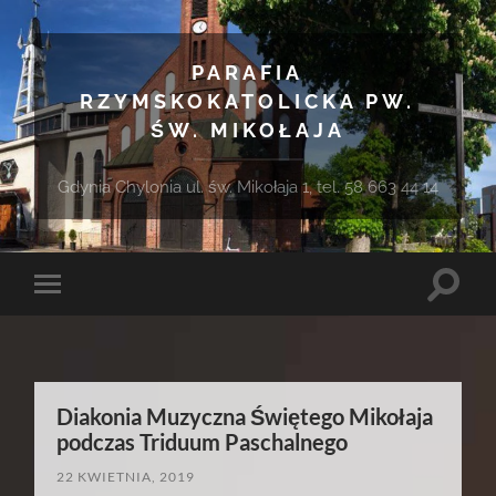
PARAFIA
RZYMSKOKATOLICKA PW.
ŚW. MIKOŁAJA
Gdynia Chylonia ul. św. Mikołaja 1, tel. 58 663 44 14
Toggle
Toggle
search
mobile
field
menu
Diakonia Muzyczna Świętego Mikołaja
podczas Triduum Paschalnego
22 KWIETNIA, 2019