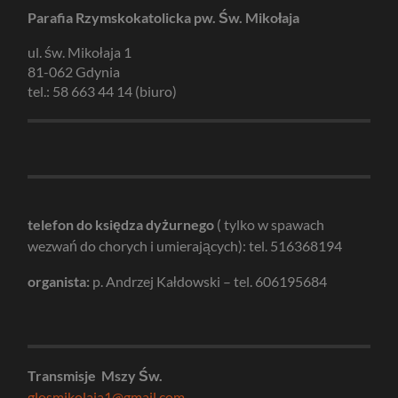
Parafia Rzymskokatolicka pw. Św. Mikołaja
ul. św. Mikołaja 1
81-062 Gdynia
tel.: 58 663 44 14 (biuro)
telefon do księdza dyżurnego
( tylko w spawach
wezwań do chorych i umierających): tel. 516368194
organista:
p. Andrzej Kałdowski – tel. 606195684
Transmisje Mszy Św.
glosmikolaja1@gmail.com