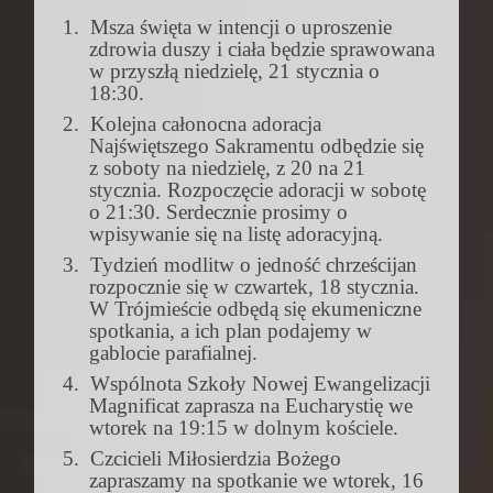
1.
Msza święta w intencji o uproszenie
zdrowia duszy i ciała będzie sprawowana
w przyszłą niedzielę, 21 stycznia o
18:30.
2.
Kolejna całonocna adoracja
Najświętszego Sakramentu odbędzie się
z soboty na niedzielę, z 20 na 21
stycznia. Rozpoczęcie adoracji w sobotę
o 21:30. Serdecznie prosimy o
wpisywanie się na listę adoracyjną.
3.
Tydzień modlitw o jedność chrześcijan
rozpocznie się w czwartek, 18 stycznia.
W Trójmieście odbędą się ekumeniczne
spotkania, a ich plan podajemy w
gablocie parafialnej.
4.
Wspólnota Szkoły Nowej Ewangelizacji
Magnificat zaprasza na Eucharystię we
wtorek na 19:15 w dolnym kościele.
5.
Czcicieli Miłosierdzia Bożego
zapraszamy na spotkanie we wtorek, 16