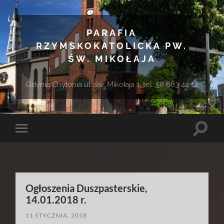
PARAFIA
RZYMSKOKATOLICKA PW.
ŚW. MIKOŁAJA
Gdynia Chylonia ul. św. Mikołaja 1, tel. 58 663 44 14
Toggle
Toggle
search
mobile
field
menu
Ogłoszenia Duszpasterskie,
14.01.2018 r.
11 STYCZNIA, 2018