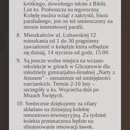
krótkiego, dowolnego tekstu z Biblii.
List ks. Proboszcza na tegoroczną
Kolędę można wziąć z zakrystii, biura
parafialnego, jest on też umieszczony na
stronie internetowej parafii.
8.
Mieszkańców ul. Lubawskiej 12
mieszkania od 1 do 30 pragniemy
zawiadomić o kolędzie która odbędzie
się dzisiaj, 14 stycznia od godz. 15:00.
9.
Są jeszcze wolne miejsca na wczaso-
rekolekcje w górach w Gliczarowie dla
młodzieży gimnazjalno-licealnej „Narty z
Jezusem” – niezależnie od umiejętności
narciarskich. Termin 2-10 luty –
szczegóły u ks. Wojciecha dziś po
Mszach Świętych.
10.
Serdecznie dziękujemy za ofiary
składane na dzisiejszą kolektę
remontowo-inwestycyjną. Za tydzień
kolekta przeznaczona będzie na
sfinansowanie renowacji ławek.