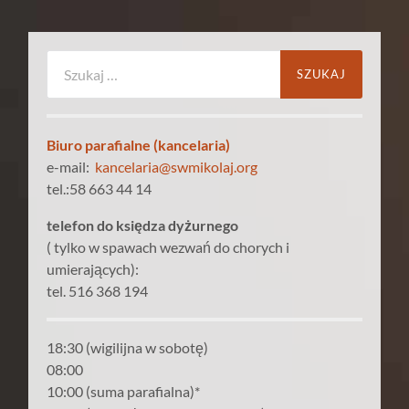
Szukaj:
Biuro parafialne (kancelaria)
e-mail:
kancelaria@swmikolaj.org
tel.:58 663 44 14
telefon do księdza dyżurnego
( tylko w spawach wezwań do chorych i
umierających):
tel. 516 368 194
18:30 (wigilijna w sobotę)
08:00
10:00 (suma parafialna)*