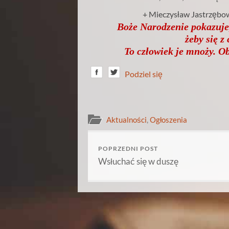
+ Mieczysław Jastrzębows
Boże Narodzenie pokazuje,
żeby się z
To człowiek je mnoży. Ob
Podziel się
Aktualności
,
Ogłoszenia
POPRZEDNI POST
Wsłuchać się w duszę