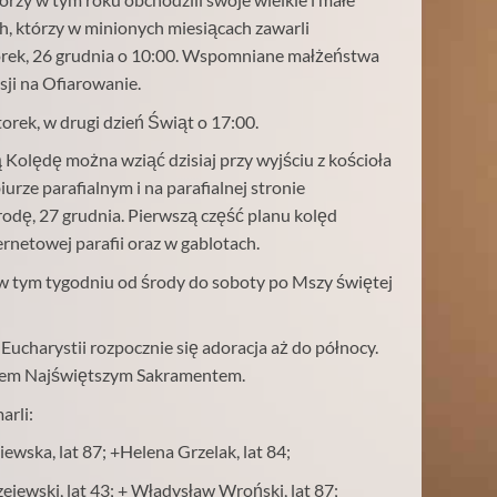
ch, którzy w minionych miesiącach zawarli
ek, 26 grudnia o 10:00. Wspomniane małżeństwa
sji na Ofiarowanie.
orek, w drugi dzień Świąt o 17:00.
 Kolędę można wziąć dzisiaj przy wyjściu z kościoła
iurze parafialnym i na parafialnej stronie
rodę, 27 grudnia. Pierwszą część planu kolęd
ternetowej parafii oraz w gablotach.
 tym tygodniu od środy do soboty po Mszy świętej
 Eucharystii rozpocznie się adoracja aż do północy.
wem Najświętszym Sakramentem.
arli:
ewska, lat 87; +Helena Grzelak, lat 84;
zejewski, lat 43; + Władysław Wroński, lat 87;