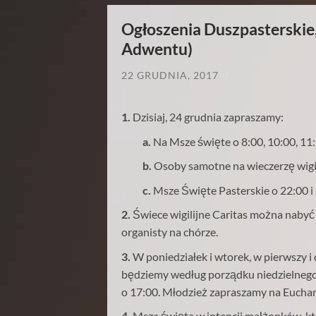
Ogłoszenia Duszpasterskie, 
Adwentu)
22 GRUDNIA, 2017
/
1.
Dzisiaj, 24 grudnia zapraszamy:
a.
Na Msze święte o 8:00, 10:00, 11:3
b.
Osoby samotne na wieczerzę wigil
c.
Msze Święte Pasterskie o 22:00 i 
2.
Świece wigilijne Caritas można nabyć d
organisty na chórze.
3.
W poniedziałek i wtorek, w pierwszy 
będziemy według porządku niedzielnego.
o 17:00. Młodzież zapraszamy na Euchar
4.
Msza święta w intencji małżonków, któ