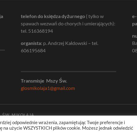
ja
telefon do księdza dyżurnego
( tylko w
e-
spawach wezwań do chorych i umierających):
pa
tel. 516368194
nu
organista:
p. Andrzej Kałdowski – tel.
B
606195684
08
Transmisje Mszy Św.
glosmikolaja1@gmail.com
. ŚW. MIKOŁAJA
rdziej odpowiednie wrażenia, zapamiętując Twoje preferencje i
odę na użycie WSZYSTKICH plików cookie. Możesz jednak odwiedzić