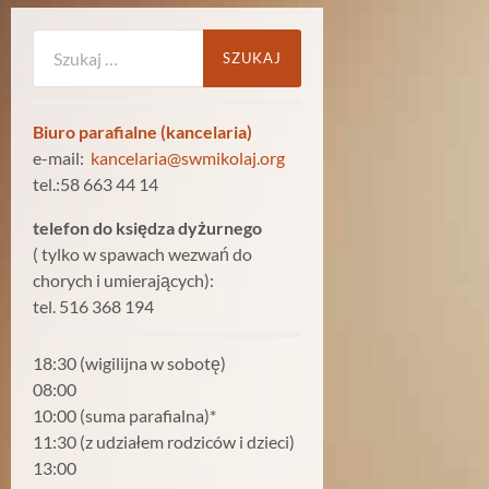
Szukaj:
Biuro parafialne (kancelaria)
e-mail:
kancelaria@swmikolaj.org
tel.:58 663 44 14
telefon do księdza dyżurnego
( tylko w spawach wezwań do
chorych i umierających):
tel. 516 368 194
18:30 (wigilijna w sobotę)
08:00
10:00 (suma parafialna)*
11:30 (z udziałem rodziców i dzieci)
13:00