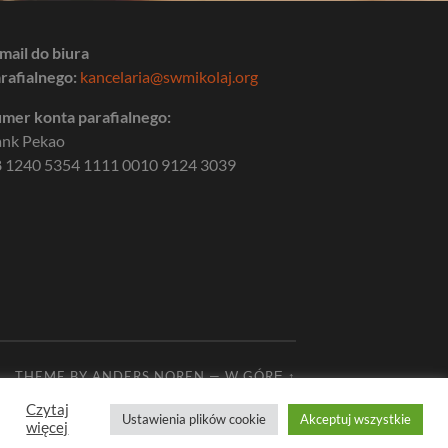
mail do biura
rafialnego:
kancelaria@swmikolaj.org
mer konta parafialnego:
ank Pekao
 1240 5354 1111 0010 9124 3039
THEME BY
ANDERS NOREN
—
W GÓRĘ ↑
Czytaj
Ustawienia plików cookie
Akceptuj wszystkie
więcej