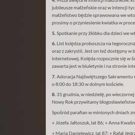
jubileusze małżeńskie oraz w intencji ty
małżeństwo będzie sprawowana we wtor
prosimy o przyniesienie kwiatka w proce
5.
Spotkanie przy żłóbku dla dzieci we wt
6.
List księdza proboszcza na tegoroczną
oraz z zakrystii. Jest on też dostępny w b
internetowej. Kolęda rozpocznie się w ś
zawarta jest w biuletynie i na stronie in
7.
Adoracja Najświętszego Sakramentu w
o 8:00 do 18:30 w dolnym kościele.
8.
31 grudnia, w niedzielę, po wieczornej
Nowy Rok przywitamy błogosławieńst
Spośród parafian w minionych dniach zm
+ Józefa Jałtoszuk, lat 86; + Anna Kwaśni
+ Maria Danielewicz, lat 87; + Rafał Jędr