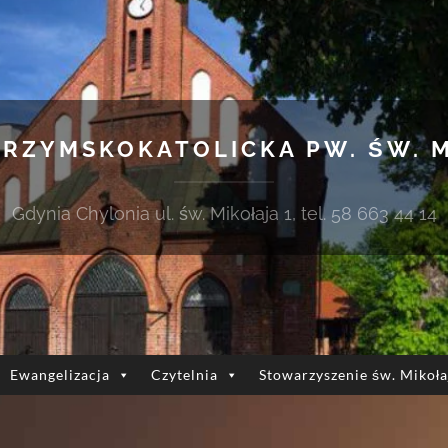
 RZYMSKOKATOLICKA PW. ŚW. 
Gdynia Chylonia ul. św. Mikołaja 1, tel. 58 663 44 14
Ewangelizacja
Czytelnia
Stowarzyszenie św. Mikoła