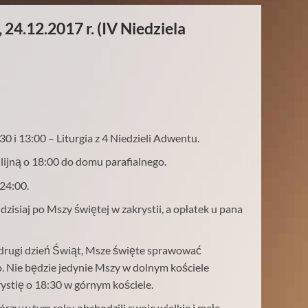
24.12.2017 r. (IV Niedziela
0 i 13:00 – Liturgia z 4 Niedzieli Adwentu.
ijną o 18:00 do domu parafialnego.
24:00.
zisiaj po Mszy świętej w zakrystii, a opłatek u pana
i drugi dzień Świąt, Msze święte sprawować
 Nie będzie jedynie Mszy w dolnym kościele
ystię o 18:30 w górnym kościele.
rzy w tym roku obchodzili swoje wielkie i małe