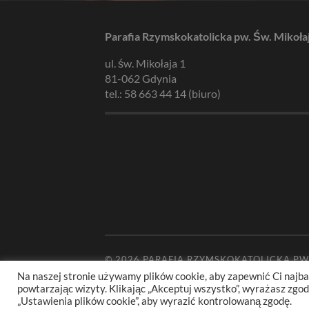
Parafia Rzymskokatolicka pw. Św. Mikoła
ul. św. Mikołaja 1
81-062 Gdynia
tel.: 58 663 44 14 (biuro)
© 2026
PARAFIA RZYMSKOKATOLICKA PW
Na naszej stronie używamy plików cookie, aby zapewnić Ci najba
powtarzając wizyty. Klikając „Akceptuj wszystko”, wyrażasz zg
„Ustawienia plików cookie”, aby wyrazić kontrolowaną zgodę.