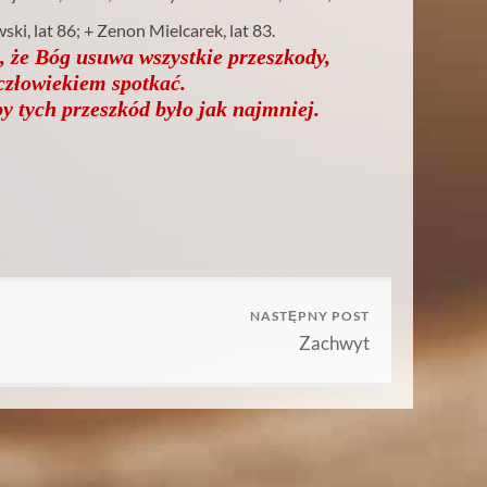
ki, lat 86; + Zenon Mielcarek, lat 83.
 że Bóg usuwa wszystkie przeszkody,
 człowiekiem spotkać.
y tych przeszkód było jak najmniej.
NASTĘPNY POST
Zachwyt