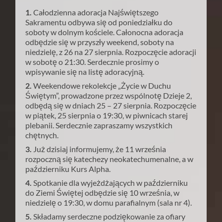
1.
Całodzienna adoracja Najświętszego
Sakramentu odbywa się od poniedziałku do
soboty w dolnym kościele. Całonocna adoracja
odbędzie się w przyszły weekend, soboty na
niedzielę, z 26 na 27 sierpnia. Rozpoczęcie adoracji
w sobotę o 21:30. Serdecznie prosimy o
wpisywanie się na listę adoracyjną.
2.
Weekendowe rekolekcje „Życie w Duchu
Świętym”, prowadzone przez wspólnotę Dzieje 2,
odbędą się w dniach 25 – 27 sierpnia. Rozpoczęcie
w piątek, 25 sierpnia o 19:30, w piwnicach starej
plebanii. Serdecznie zapraszamy wszystkich
chętnych.
3.
Już dzisiaj informujemy, że 11 września
rozpoczną się katechezy neokatechumenalne, a w
październiku Kurs Alpha.
4.
Spotkanie dla wyjeżdżających w październiku
do Ziemi Świętej odbędzie się 10 września, w
niedzielę o 19:30, w domu parafialnym (sala nr 4).
5.
Składamy serdeczne podziękowanie za ofiary