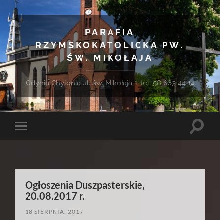
PARAFIA
RZYMSKOKATOLICKA PW.
ŚW. MIKOŁAJA
Gdynia Chylonia ul. św. Mikołaja 1, tel. 58 663 44 14
Toggle
Toggle
search
mobile
field
menu
Ogłoszenia Duszpasterskie,
20.08.2017 r.
18 SIERPNIA, 2017