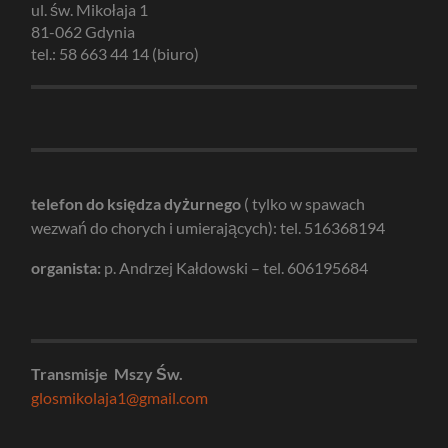
ul. św. Mikołaja 1
81-062 Gdynia
tel.: 58 663 44 14 (biuro)
telefon do księdza dyżurnego
( tylko w spawach
wezwań do chorych i umierających): tel. 516368194
organista:
p. Andrzej Kałdowski – tel. 606195684
Transmisje Mszy Św.
glosmikolaja1@gmail.com